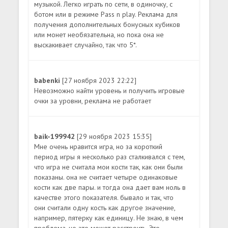
музыкой. Легко играть по сети, в одиночку, с
ботом или в режиме Pass n play. Реклама для
получения дополнительных бонусных кубиков
или монет необязательна, но пока она не
выскакивает случайно, так что 5*.
babenki
[27 ноября 2023 22:22]
Невозможно найти уровень и получить игровые
очки за уровни, реклама не работает
baik-199942
[29 ноября 2023 15:35]
Мне очень нравится игра, но за короткий
период игры я несколько раз сталкивался с тем,
что игра не считала мои кости так, как они были
показаны. она не считает четыре одинаковые
кости как две пары. и тогда она дает вам ноль в
качестве этого показателя. бывало и так, что
они считали одну кость как другое значение,
например, пятерку как единицу. Не знаю, в чем