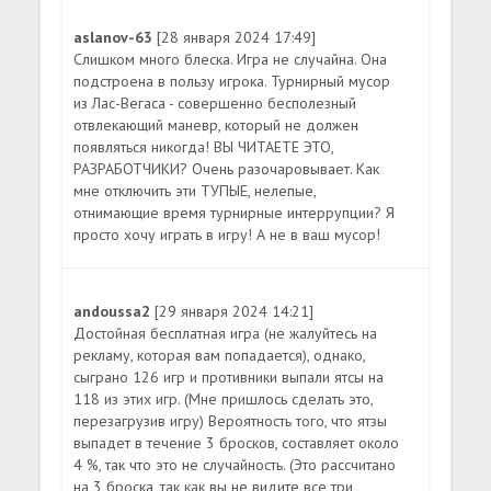
aslanov-63
[28 января 2024 17:49]
Слишком много блеска. Игра не случайна. Она
подстроена в пользу игрока. Турнирный мусор
из Лас-Вегаса - совершенно бесполезный
отвлекающий маневр, который не должен
появляться никогда! ВЫ ЧИТАЕТЕ ЭТО,
РАЗРАБОТЧИКИ? Очень разочаровывает. Как
мне отключить эти ТУПЫЕ, нелепые,
отнимающие время турнирные интеррупции? Я
просто хочу играть в игру! А не в ваш мусор!
andoussa2
[29 января 2024 14:21]
Достойная бесплатная игра (не жалуйтесь на
рекламу, которая вам попадается), однако,
сыграно 126 игр и противники выпали ятсы на
118 из этих игр. (Мне пришлось сделать это,
перезагрузив игру) Вероятность того, что ятзы
выпадет в течение 3 бросков, составляет около
4 %, так что это не случайность. (Это рассчитано
на 3 броска, так как вы не видите все три