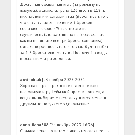
Достойная бесплатная игра (на рекламу не
жалуюсь), однако, сыграно 126 игр, и в 118 из
них противники сыграли ятсы. (Вероятность того,
что ятзы выпадет в течение 3 бросков,
составляет около 4%, так что это не
случайность. (Это рассчитано на 3 броска, так
как вы не видите все три броска соперника),
однако вероятность того, что ятзы будет выбит
за 1-2 броска, еще меньше. Поэтому 3 звезды,
в остальном игра хорошая.
antikobluk
[23 ноября 2023 20:31]
Хорошая игра, играл в нее в детстве как в
настольную игру. Геймплей прост и понятен, а
когда вы выбираете передачу и игру семье и
друзьям, то получаете удовольствие.
anna-ilana888
[24 ноября 2023 16:36]
Сначала легко, но потом становится сложнее... и