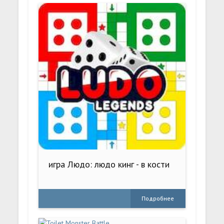
игра Людо: людо кинг - в кости
Подробнее