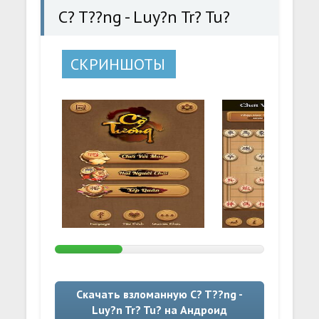
C? T??ng - Luy?n Tr? Tu?
СКРИНШОТЫ
Скачать взломанную C? T??ng -
Luy?n Tr? Tu? на Андроид