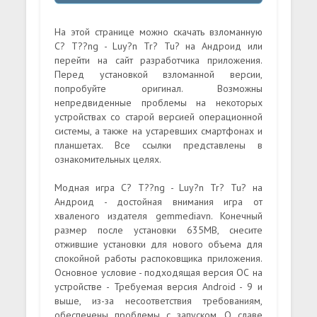
На этой странице можно скачать взломанную
C? T??ng - Luy?n Tr? Tu? на Андроид или
перейти на сайт разработчика приложения.
Перед установкой взломанной версии,
попробуйте оригинал. Возможны
непредвиденные проблемы на некоторых
устройствах со старой версией операционной
системы, а также на устаревших смартфонах и
планшетах. Все ссылки представлены в
ознакомительных целях.
Модная игра C? T??ng - Luy?n Tr? Tu? на
Андроид - достойная внимания игра от
хваленого издателя gemmediavn. Конечный
размер после установки 635MB, снесите
отжившие установки для нового объема для
спокойной работы распоковщика приложения.
Основное условие - подходящая версия ОС на
устройстве - Требуемая версия Android - 9 и
выше, из-за несоответствия требованиям,
обеспечены проблемы с запуском. О славе