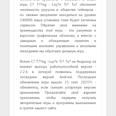
игры C? T??ng - Luy?n Tr? Tu? обозначит
численность зугрузок в обществе геймеров -
по свежим сведениям находиться на уровне
240000, ваша установка тоже будет засчитана
сервисом. Обратим свое внимание на
преимущества этой игры - это разумная и
взрослая графическая оболочка, а вместе с
завидным и обалденным сюжетом и
понятными кнопками управления и веселыми
мелодиями мы обретаем дельную игру.
Взлом C? T??ng - Luy?n Tr? Tu? на Андроид на
момент выхода работоспособной версии -
2.2.6 в которой появилась поддержках
последних версий Android. Последнее
обновления игры вышло 21 сент. 2023?г. -
обновитесь, если скачали устарелую версию
приложения. Предлагайте свой вариант
приложения, чтобы первыми получить
авторитетные игры и программы выложенные
в группе нашего сайта.