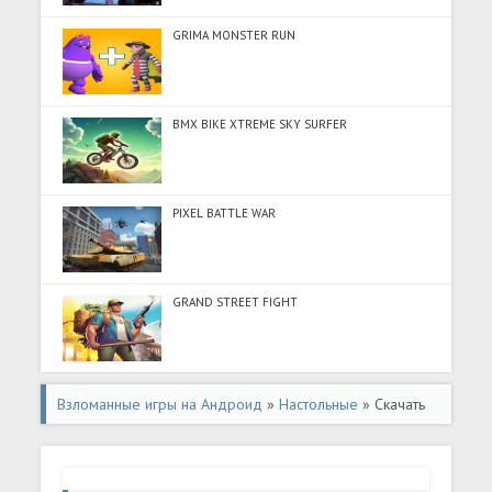
GRIMA MONSTER RUN
BMX BIKE XTREME SKY SURFER
PIXEL BATTLE WAR
GRAND STREET FIGHT
Взломанные игры на Андроид
»
Настольные
» Скачать
C? T??ng - Luy?n Tr? Tu? (Много денег) на Андроид