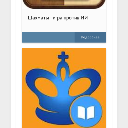
Шахматы - игра против ИИ
Подробнее