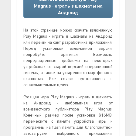
Magnus - играть в шахматы на
Андроид
На этой странице можно скачать взломанную
Play Magnus - играть в шахматы на Андроид
или перейти на сайт разработчика приложения.
Перед установкой взломанной версии,
попробуйте оригинал. Возможны
непредвиденные проблемы на некоторых
устройствах со старой версией операционной
системы, а также на устаревших смартфонах и
планшетах. Все ссылки представлены в
ознакомительных целях.
Стоящая игра Play Magnus - играть в шахматы
на Андроид - любопытная игра от
всеизвестного публикатора Play Magnus.
Конечный размер после установки 816MB,
переместите с памяти устройства игры и
программы на flash память для благоприятной
автозагрузки выбранного приложения.