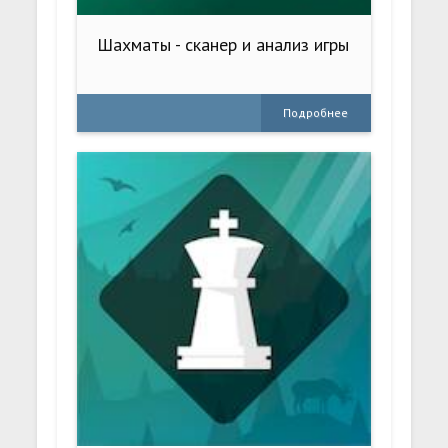
Шахматы - сканер и анализ игры
Подробнее