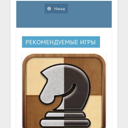
Назад
РЕКОМЕНДУЕМЫЕ ИГРЫ