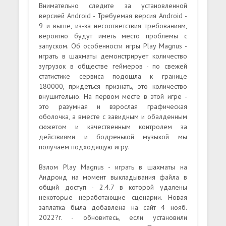
Внимательно следите за установленной
версией Android - Требуемая версия Android -
9 и выше, из-за несоответствия требованиям,
вероятно будут иметь место проблемы с
запуском. Об особенности игры Play Magnus -
играть в шахматы демонстрирует количество
зугрузок в обществе геймеров - по свежей
статистике сервиса подошла к границе
180000, придеться признать, это количество
внушительно. На первом месте в этой игре -
это разумная и взрослая графическая
оболочка, а вместе с завидным и обалденным
сюжетом и качественным контролем за
действиями и бодренькой музыкой мы
получаем подходящую игру.
Взлом Play Magnus - играть в шахматы на
Андроид на момент выкладывания файла в
общий доступ - 2.4.7 в которой удалены
некоторые неработающие сценарии. Новая
заплатка была добавлена на сайт 4 нояб.
2022?г. - обновитесь, если установили