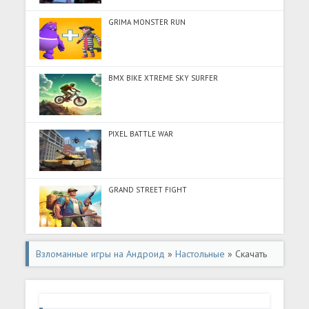
GRIMA MONSTER RUN
BMX BIKE XTREME SKY SURFER
PIXEL BATTLE WAR
GRAND STREET FIGHT
Взломанные игры на Андроид
»
Настольные
» Скачать
Play Magnus - играть в шахматы (Разблокировано все)
на Андроид