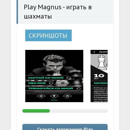
Play Magnus - играть в
шахматы
СКРИНШОТЫ
Скачать взломанную Play