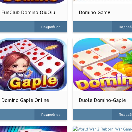
FunClub Domino QiuQiu
Domino Game
99 SicBo
Подробнее
Подроб
Domino Gaple Online
Duole Domino-Gaple
QiuQiu Slot
Подробнее
Подроб