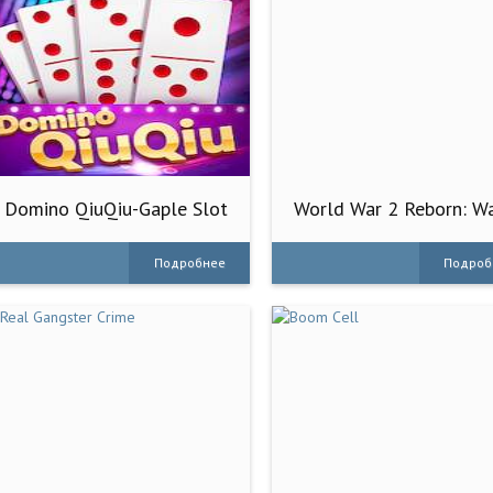
Domino QiuQiu-Gaple Slot
World War 2 Reborn: W
Poker
Games
Подробнее
Подроб