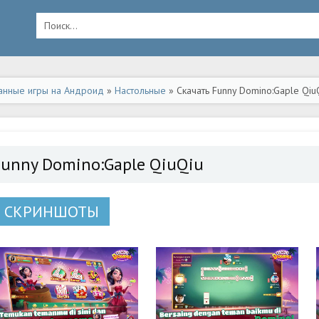
анные игры на Андроид
»
Настольные
» Скачать Funny Domino:Gaple Qiu
Funny Domino:Gaple QiuQiu
СКРИНШОТЫ