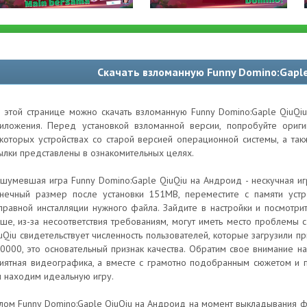
Скачать взломанную Funny Domino:Gaple
 этой странице можно скачать взломанную Funny Domino:Gaple QiuQi
иложения. Перед установкой взломанной версии, попробуйте ори
которых устройствах со старой версией операционной системы, а та
ылки представлены в ознакомительных целях.
шумевшая игра Funny Domino:Gaple QiuQiu на Андроид - нескучная игр
нечный размер после установки 151MB, переместите с памяти устр
правной инсталляции нужного файла. Зайдите в настройки и посмотри
ше, из-за несоответствия требованиям, могут иметь место проблемы с
uQiu свидетельствует численность пользователей, которые загрузили п
0000, это основательный признак качества. Обратим свое внимание н
иятная видеографика, а вместе с грамотно подобранным сюжетом и 
 находим идеальную игру.
лом Funny Domino:Gaple QiuQiu на Андроид на момент выкладывания фа