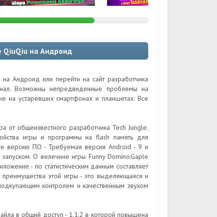
 QiuQiu на Андроид
u на Андроид или перейти на сайт разработчика
гинал. Возможны непредвиденные проблемы на
кже на устаревших смартфонах и планшетах. Все
а от общеизвестного разработчика Tech Jungle.
ойства игры и программы на flash память для
те версию ПО - Требуемая версия Android - 9 и
 запуском. О велечине игры Funny Domino:Gaple
риложение - по статистическим данным составляет
а преимущества этой игры - это выделяющаяся и
подкупающим контролем и качественным звуком
йла в общий доступ - 1.1.2 в которой повышена