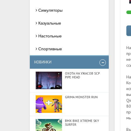
Симуляторы
Казуальные
Настольные
На
Спортивные
пр
не
НОВИНКИ
сс
ОХОТА НА УЖАСОВ SCP
На
PIPE HEAD
Ко
ис
вы
GRIMA MONSTER RUN
Qi
80
пр
мы
BMX BIKE XTREME SKY
SURFER
Вз