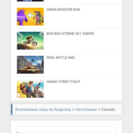
GRIMA MONSTER RUN
BMX BIKE XTREME SKY SURFER
PIXEL BATTLE WAR
GRAND STREET FIGHT
Взломанные игры на Андроид
»
Настольные
» Скачать
Карты Мемы Без Ствола Мем Игра (Много монет) на
Андроид