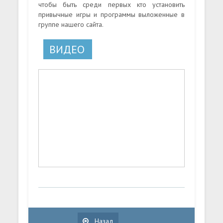
чтобы быть среди первых кто установить
привычные игры и программы выложенные в
группе нашего сайта.
ВИДЕО
Назад