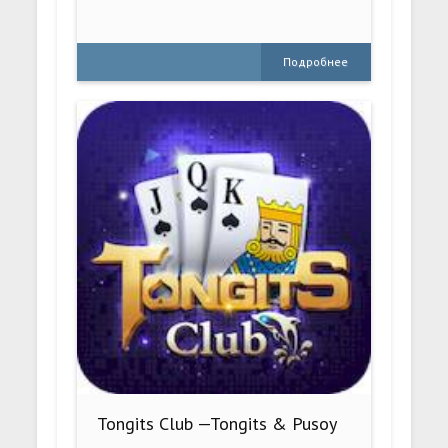
Подробнее
Tongits Club —Tongits & Pusoy