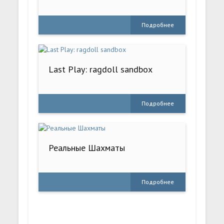
Подробнее
Last Play: ragdoll sandbox
Подробнее
Реальные Шахматы
Подробнее