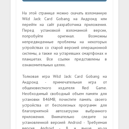
На этой странице можно скачать взломанную
Wild Jack: Card Gobang на Андроид или
перейти на сайт разработчика приложения.
Перед установкой взломанной версии,
попробуйте оригинал. Возможны
непредвиденные проблемы на некоторых
устройствах со старой версией операционной
системы, а также на устаревших смартфонах и
планшетах. Все ссылки представлены в
ознакомительных целях.
Толковая игра Wild Jack: Card Gobang на
Андроид - примечательная игра от
общеизвестного издателя Red Game.
Необходимый свободный объем памяти для
установки 846MB, почистите память своего
устройства от бесполезных программ для
благоприятной автозагрузки выбранного
приложения. Внимательно следите за
установленной версией Android - Требуемая
версия Android - 8 и выше, из-за