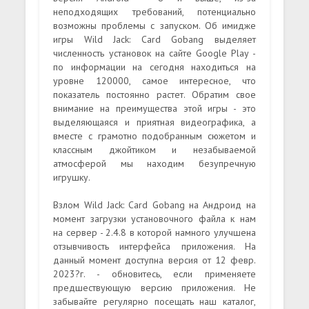
неподходящих требований, потенциально
возможны проблемы с запуском. Об имидже
игры Wild Jack: Card Gobang выделяет
численность установок на сайте Google Play -
по информации на сегодня находиться на
уровне 120000, самое интересное, что
показатель постоянно растет. Обратим свое
внимание на преимущества этой игры - это
выделяющаяся и приятная видеографика, а
вместе с грамотно подобранным сюжетом и
классным джойтиком и незабываемой
атмосферой мы находим безупречную
игрушку.
Взлом Wild Jack: Card Gobang на Андроид на
момент загрузки установочного файла к нам
на сервер - 2.4.8 в которой намного улучшена
отзывчивость интерфейса приложения. На
данный момент доступна версия от 12 февр.
2023?г. - обновитесь, если применяете
предшествующую версию приложения. Не
забывайте регулярно посещать наш каталог,