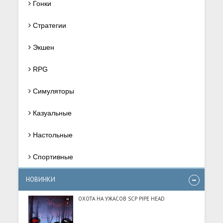
Гонки
Стратегии
Экшен
RPG
Симуляторы
Казуальные
Настольные
Спортивные
НОВИНКИ
ОХОТА НА УЖАСОВ SCP PIPE HEAD