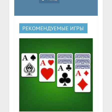
РЕКОМЕНДУЕМЫЕ ИГРЫ