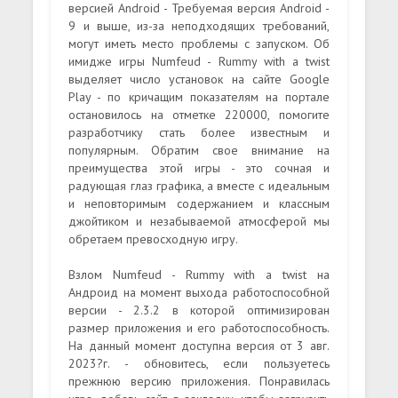
версией Android - Требуемая версия Android -
9 и выше, из-за неподходящих требований,
могут иметь место проблемы с запуском. Об
имидже игры Numfeud - Rummy with a twist
выделяет число установок на сайте Google
Play - по кричащим показателям на портале
остановилось на отметке 220000, помогите
разработчику стать более известным и
популярным. Обратим свое внимание на
преимущества этой игры - это сочная и
радующая глаз графика, а вместе с идеальным
и неповторимым содержанием и классным
джойтиком и незабываемой атмосферой мы
обретаем превосходную игру.
Взлом Numfeud - Rummy with a twist на
Андроид на момент выхода работоспособной
версии - 2.3.2 в которой оптимизирован
размер приложения и его работоспособность.
На данный момент доступна версия от 3 авг.
2023?г. - обновитесь, если пользуетесь
прежнюю версию приложения. Понравилась