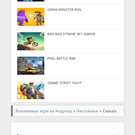
GRIMA MONSTER RUN
BMX BIKE XTREME SKY SURFER
PIXEL BATTLE WAR
GRAND STREET FIGHT
Взломанные игры на Андроид
»
Настольные
» Скачать
Numfeud - Rummy with a twist (Много монет) на
Андроид