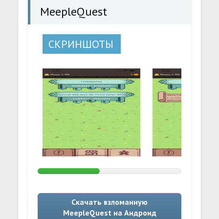
MeepleQuest
СКРИНШОТЫ
Скачать взломанную
MeepleQuest на Андроид