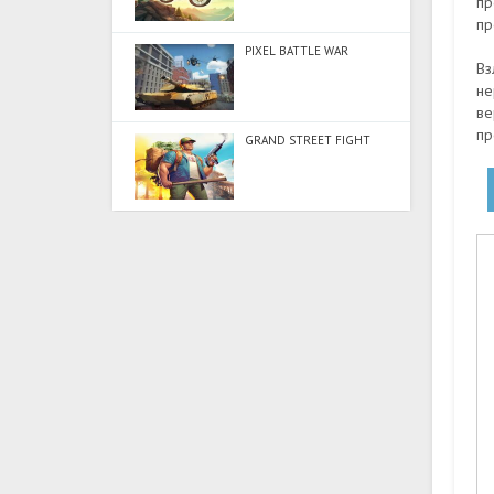
пр
пр
PIXEL BATTLE WAR
Вз
не
ве
пр
GRAND STREET FIGHT