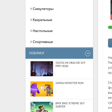
Симуляторы
Казуальные
Настольные
Спортивные
НОВИНКИ
На
Пе
ОХОТА НА УЖАСОВ SCP
PIPE HEAD
ус
пр
Ст
GRIMA MONSTER RUN
фо
вы
не
су
BMX BIKE XTREME SKY
SURFER
ос