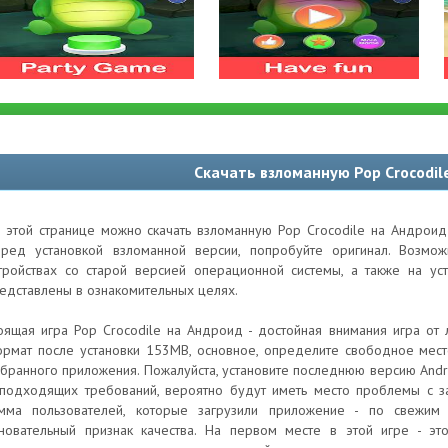
Скачать взломанную Pop Crocodil
 этой странице можно скачать взломанную Pop Crocodile на Андроид
ред установкой взломанной версии, попробуйте оригинал. Возм
тройствах со старой версией операционной системы, а также на ус
едставлены в ознакомительных целях.
оящая игра Pop Crocodile на Андроид - достойная внимания игра от 
рмат после установки 153MB, основное, определите свободное мест
бранного приложения. Пожалуйста, установите последнюю версию Androi
подходящих требований, вероятно будут иметь место проблемы с за
мма пользователей, которые загрузили приложение - по свежи
новательный признак качества. На первом месте в этой игре - это