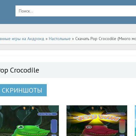
анные игры на Андроид
»
Настольные
» Скачать Pop Crocodile (Много м
op Crocodile
СКРИНШОТЫ