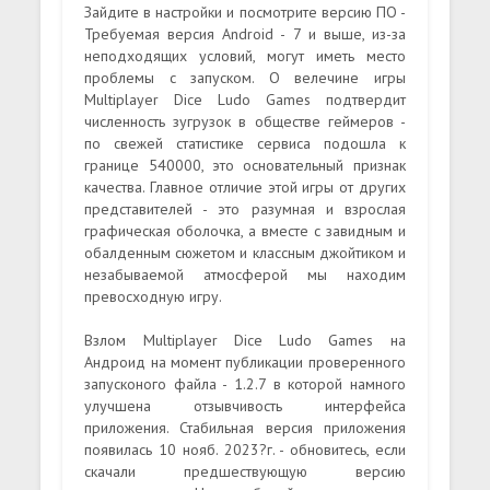
Зайдите в настройки и посмотрите версию ПО -
Требуемая версия Android - 7 и выше, из-за
неподходящих условий, могут иметь место
проблемы с запуском. О велечине игры
Multiplayer Dice Ludo Games подтвердит
численность зугрузок в обществе геймеров -
по свежей статистике сервиса подошла к
границе 540000, это основательный признак
качества. Главное отличие этой игры от других
представителей - это разумная и взрослая
графическая оболочка, а вместе с завидным и
обалденным сюжетом и классным джойтиком и
незабываемой атмосферой мы находим
превосходную игру.
Взлом Multiplayer Dice Ludo Games на
Андроид на момент публикации проверенного
запусконого файла - 1.2.7 в которой намного
улучшена отзывчивость интерфейса
приложения. Стабильная версия приложения
появилась 10 нояб. 2023?г. - обновитесь, если
скачали предшествующую версию