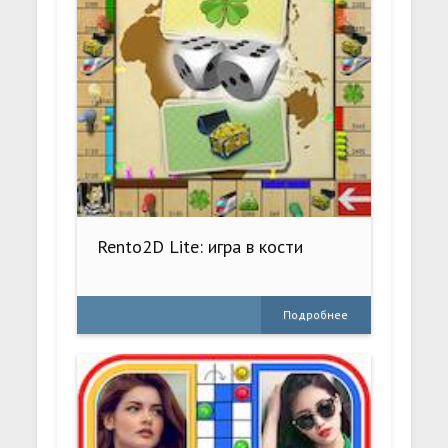
Rento2D Lite: игра в кости
Подробнее