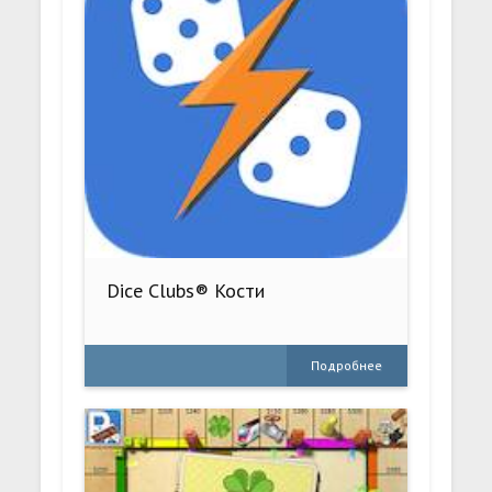
Dice Clubs® Кости
Подробнее