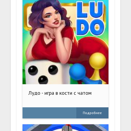
Лудо - игра в кости с чатом
Подробнее