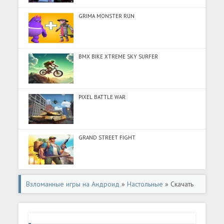
GRIMA MONSTER RUN
BMX BIKE XTREME SKY SURFER
PIXEL BATTLE WAR
GRAND STREET FIGHT
Взломанные игры на Андроид
»
Настольные
» Скачать
Людо игра | Играть в кости (Разблокировано все) на
Андроид