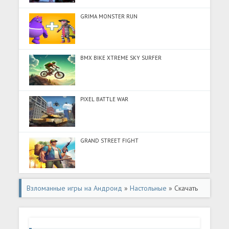
GRIMA MONSTER RUN
BMX BIKE XTREME SKY SURFER
PIXEL BATTLE WAR
GRAND STREET FIGHT
Взломанные игры на Андроид
»
Настольные
» Скачать
Square Off Chess- Play & Learn (Разблокировано все)
на Андроид