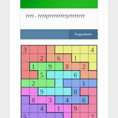
???? - ????(?????????)????????
Подробнее