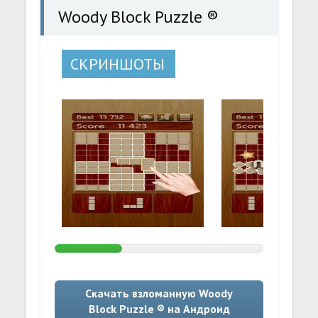
Woody Block Puzzle ®
СКРИНШОТЫ
Скачать взломанную Woody
Block Puzzle ® на Андроид