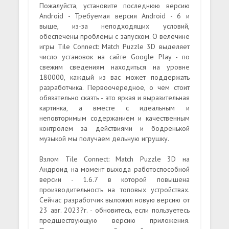
Пожалуйста, установите последнюю версию
Android - Требуемая версия Android - 6 и
выше, из-за неподходящих условий,
обеспечены проблемы с запуском. О велечине
игры Tile Connect: Match Puzzle 3D выделяет
число установок на сайте Google Play - по
свежим сведениям находиться на уровне
180000, каждый из вас может поддержать
разработчика. Первоочередное, о чем стоит
обязательно сказть - это яркая и выразительная
картинка, а вместе с идеальным и
неповторимым содержанием и качественным
контролем за действиями и бодренькой
музыкой мы получаем дельную игрушку.
Взлом Tile Connect: Match Puzzle 3D на
Андроид на момент выхода работоспособной
версии - 1.6.7 в которой повышена
производительность на топовых устройствах.
Сейчас разработчик выложил новую версию от
23 авг. 2023?г. - обновитесь, если пользуетесь
предшествующую версию приложения.