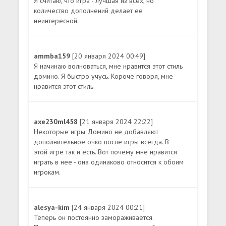
Я считаю, что игра - лучшая из всех, но
количество дополнений делает ее
неинтересной.
ammba159
[20 января 2024 00:49]
Я начинаю волноваться, мне нравится этот стиль
домино. Я быстро учусь. Короче говоря, мне
нравится этот стиль.
axe230ml458
[21 января 2024 22:22]
Некоторые игры Домино не добавляют
дополнительное очко после игры всегда. В
этой игре так и есть. Вот почему мне нравится
играть в нее - она одинаково относится к обоим
игрокам.
alesya-kim
[24 января 2024 00:21]
Теперь он постоянно замораживается.