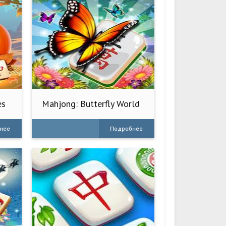
es
Mahjong: Butterfly World
нее
Подробнее