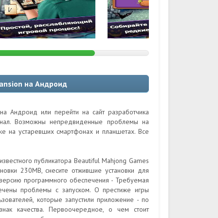
ansion на Андроид
 на Андроид или перейти на сайт разработчика
гинал. Возможны непредвиденные проблемы на
кже на устаревших смартфонах и планшетах. Все
еизвестного публикатора Beautiful Mahjong Games
новки 230MB, снесите отжившие установки для
 версию программного обеспечения - Требуемая
печены проблемы с запуском. О престиже игры
ьзователей, которые запустили приложение - по
знак качества. Первоочередное, о чем стоит