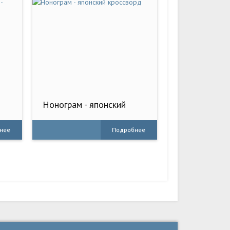
Нонограм - японский
ь
кроссворд
нее
Подробнее