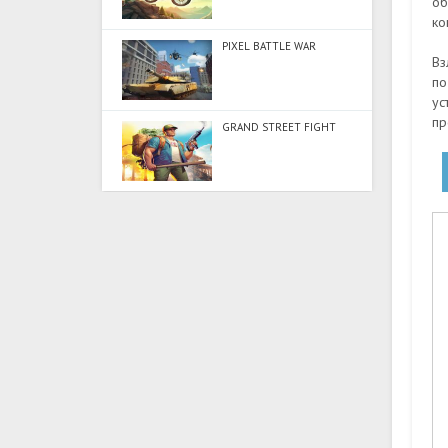
об
ко
PIXEL BATTLE WAR
Вз
по
ус
пр
GRAND STREET FIGHT