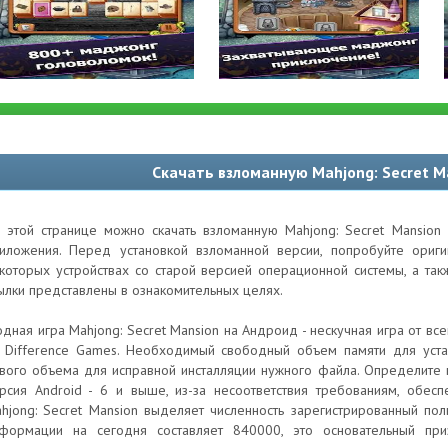
Скачать взломанную Mahjong: Secret M
 этой странице можно скачать взломанную Mahjong: Secret Mansion
иложения. Перед установкой взломанной версии, попробуйте ори
которых устройствах со старой версией операционной системы, а та
ылки представлены в ознакомительных целях.
дная игра Mahjong: Secret Mansion на Андроид - нескучная игра от вс
 Difference Games. Необходимый свободный объем памяти для уста
вого объема для исправной инсталляции нужного файла. Определите
рсия Android - 6 и выше, из-за несоответствия требованиям, обес
hjong: Secret Mansion выделяет численность зарегистрированный пол
формации на сегодня составляет 840000, это основательный при