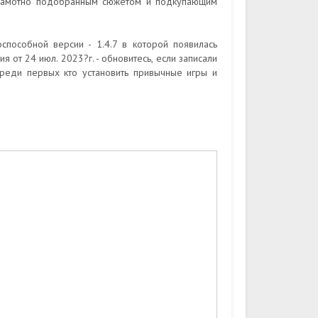
с грамотно подобранным сюжетом и подкупающим
пособной версии - 1.4.7 в которой появилась
 от 24 июл. 2023?г. - обновитесь, если записали
среди первых кто установить привычные игры и