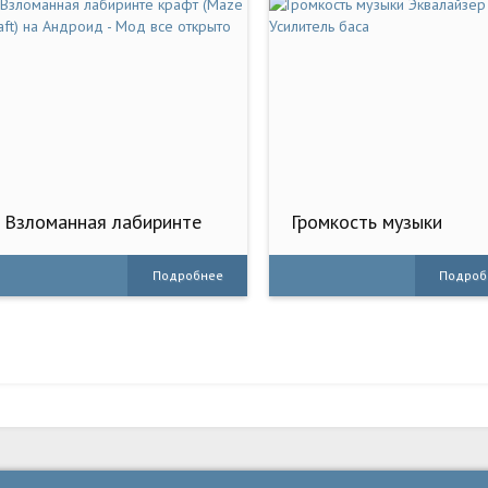
Взломанная лабиринте
Громкость музыки
крафт (Maze Craft) на
Эквалайзер - Усилител
Андроид - Мод все
баса
Подробнее
Подроб
открыто