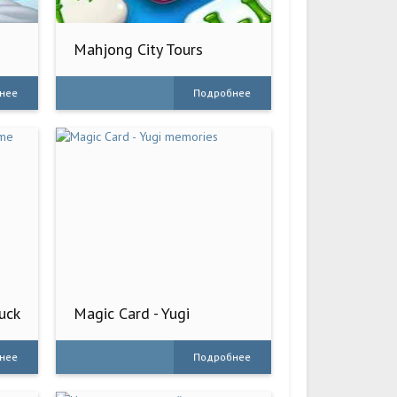
Mahjong City Tours
нее
Подробнее
uck
Magic Card - Yugi
memories
нее
Подробнее