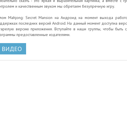
язательно сказть - это яркая и выразительная картинка, а вместе 
нтролем и качественным звуком мы обретаем безупречную игру.
лом Mahjong: Secret Mansion на Андроид на момент выхода работос
ддержках последних версий Android. На данный момент доступна версия
тарелую версию приложения. Вступайте в наши группы, чтобы быть 
ограммы предоставленные издателями.
ВИДЕО