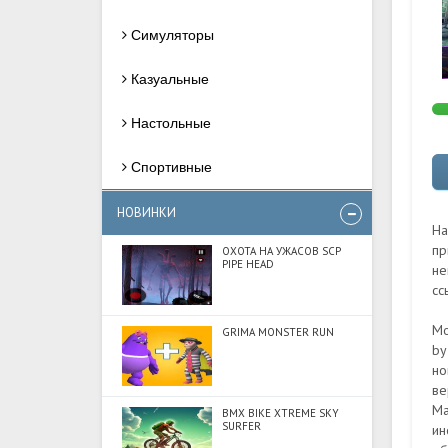
Симуляторы
Казуальные
Настольные
Спортивные
НОВИНКИ
На
пр
ОХОТА НА УЖАСОВ SCP
PIPE HEAD
не
сс
Мо
GRIMA MONSTER RUN
by
но
ве
Ma
BMX BIKE XTREME SKY
SURFER
ин