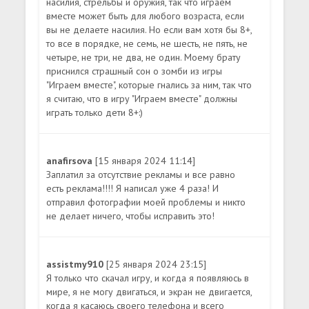
насилия, стрельбы и оружия, так что играем
вместе может быть для любого возраста, если
вы не делаете насилия. Но если вам хотя бы 8+,
то все в порядке, не семь, не шесть, не пять, не
четыре, не три, не два, не один. Моему брату
приснился страшный сон о зомби из игры
"Играем вместе", которые гнались за ним, так что
я считаю, что в игру "Играем вместе" должны
играть только дети 8+:)
anafirsova
[15 января 2024 11:14]
Заплатил за отсутствие рекламы и все равно
есть реклама!!!! Я написал уже 4 раза! И
отправил фотографии моей проблемы и никто
не делает ничего, чтобы исправить это!
assistmy910
[25 января 2024 23:15]
Я только что скачал игру, и когда я появляюсь в
мире, я не могу двигаться, и экран не двигается,
когда я касаюсь своего телефона и всего