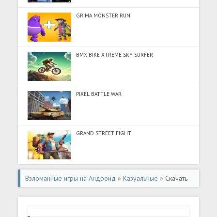
GRIMA MONSTER RUN
BMX BIKE XTREME SKY SURFER
PIXEL BATTLE WAR
GRAND STREET FIGHT
Взломанные игры на Андроид
»
Казуальные
» Скачать
Doll Dress Up: Makeup Games (Много денег) на
Андроид