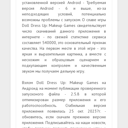
установленной версией Android - Требуемая
версия Android - 6 и выше, из-за
неподходящих условий, потенциально
возможны проблемы с запуском. О славе игры
Doll Dress Up: Makeup Games свидетельствует
число скачиваний данного приложения в
интернете - по свежей статистике сервиса
составляет 540000, это основательный признак
качества. На первом месте в этой игре - это
яркая и выразительная картинка, а вместе с
несхожим и образцовым сценарием и
подкупающим контролем и качественным
звуком мы получаем дельную игру.
Взлом Doll Dress Up: Makeup Games на
Андроид на момент публикации проверенного
запусконого файла - 2.5.8 в которой
оптимизирован размер приложения и его
работоспособность. Стабильная версия
приложения появилась 25 окт. 2023?г. -
обновитесь, если скачали прежнюю версию
приложения. Подписывайтесь на наши новости,