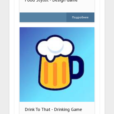
Подробнее
Drink To That - Drinking Game