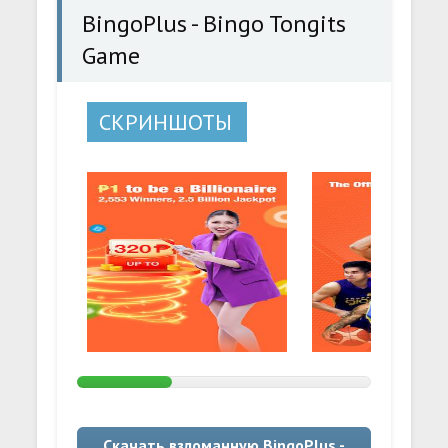
BingoPlus - Bingo Tongits
Game
СКРИНШОТЫ
Скачать взломанную BingoPlus -