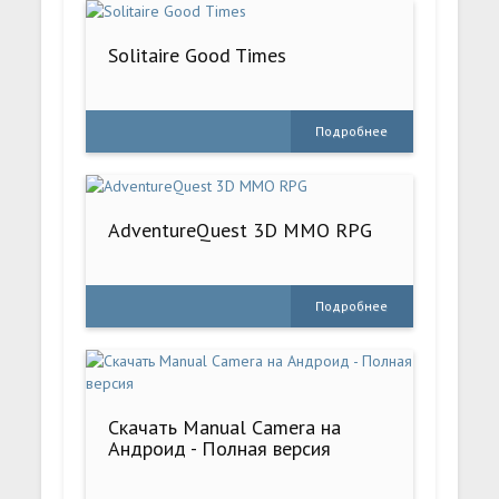
Solitaire Good Times
Подробнее
AdventureQuest 3D MMO RPG
Подробнее
Скачать Manual Camera на
Андроид - Полная версия