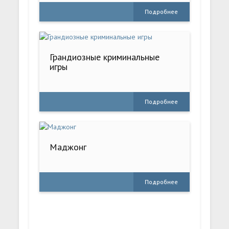
Подробнее
Грандиозные криминальные
игры
Подробнее
Маджонг
Подробнее