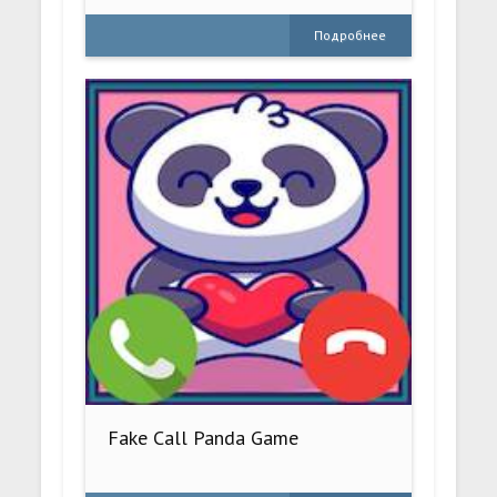
Подробнее
Fake Call Panda Game