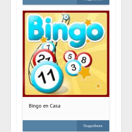
Bingo en Casa
Подробнее