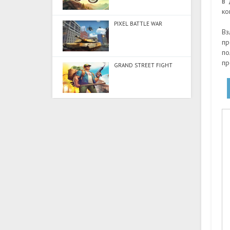
в 
ко
PIXEL BATTLE WAR
Вз
пр
по
пр
GRAND STREET FIGHT