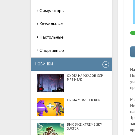
Симуляторы
Казуальные
Настольные
Спортивные
НОВИНКИ
На
Пе
ОХОТА НА УЖАСОВ SCP
PIPE HEAD
ус
пр
Мо
GRIMA MONSTER RUN
Не
па
Тр
за
BMX BIKE XTREME SKY
SURFER
кр