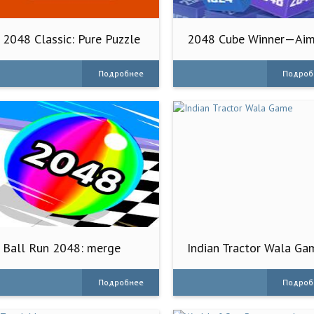
2048 Classic: Pure Puzzle
2048 Cube Winner—Ai
Fun
To Win Di
Подробнее
Подроб
Ball Run 2048: merge
Indian Tractor Wala Ga
number
Подробнее
Подроб