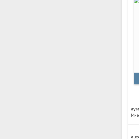
ayr
Мне
ale