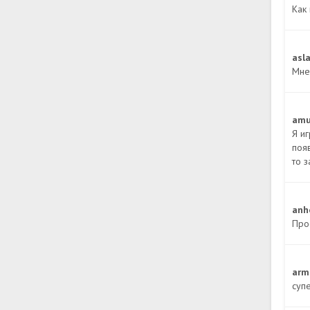
Как 
asl
Мне 
amu
Я иг
появ
то з
anh
Про
arm
супе