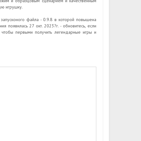
схожим и образцовым сценарием и качественным
ую игрушку.
запусконого файла - 0.9.8 в которой повышена
ия появилась 27 окт. 2023?г. - обновитесь, если
, чтобы первыми получить легендарные игры и