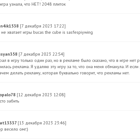
игра узнала, что НЕТ! 2048 плиток
an4ik1538
[7 декабря 2023 17:22]
не хватает игры bucas the cube is sasfespiywing
syan358
[7 декабря 2023 22:54]
рал в игру только один раз, но в рекламе было сказано, что в игре нет
илась реклама. Я удаляю эту игру за то, что она меня обманула. И если
ачем делать рекламу, которая буквально говорит, что рекламы нет.
opalo78
[12 декабря 2023 12:08]
сто забить
at13337
[13 декабря 2023 23:46]
р весело омг:)