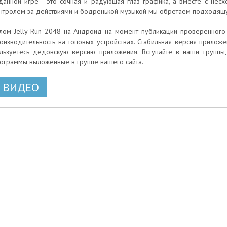
данной игре - это сочная и радующая глаз графика, а вместе с не
нтролем за действиями и бодренькой музыкой мы обретаем подходящ
лом Jelly Run 2048 на Андроид на момент публикации проверенного 
оизводительность на топовых устройствах. Стабильная версия приложен
льзуетесь дедовскую версию приложения. Вступайте в наши группы
ограммы выложенные в группе нашего сайта.
ВИДЕО