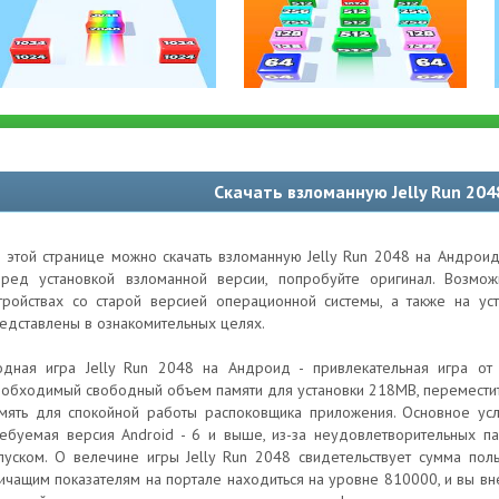
Скачать взломанную Jelly Run 20
 этой странице можно скачать взломанную Jelly Run 2048 на Андроид
ред установкой взломанной версии, попробуйте оригинал. Возм
тройствах со старой версией операционной системы, а также на ус
едставлены в ознакомительных целях.
дная игра Jelly Run 2048 на Андроид - привлекательная игра о
обходимый свободный объем памяти для установки 218MB, переместите 
мять для спокойной работы распоковщика приложения. Основное усл
ебуемая версия Android - 6 и выше, из-за неудовлетворительных п
пуском. О велечине игры Jelly Run 2048 свидетельствует сумма пол
ичащим показателям на портале находиться на уровне 810000, и вы вне