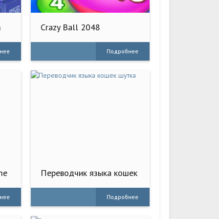
m
Crazy Ball 2048
нее
Подробнее
me
Переводчик языка кошек
шутка
нее
Подробнее