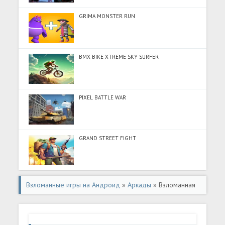
GRIMA MONSTER RUN
BMX BIKE XTREME SKY SURFER
PIXEL BATTLE WAR
GRAND STREET FIGHT
Взломанные игры на Андроид
»
Аркады
» Взломанная
игра Angry Birds Star Wars HD (Взлом на монеты) на
Андроид