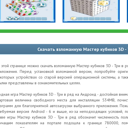
Скачать взломанную Мастер кубиков 3D - 
 этой странице можно скачать взломанную Мастер кубиков 3D - Три в р
иложения. Перед установкой взломанной версии, попробуйте ори
которых устройствах со старой версией операционной системы, а та
ылки представлены в ознакомительных целях.
дная игра Мастер кубиков 3D - Три в ряд на Андроид - достойная внима
артовая величина свободного места для инсталляции 534MB, почист
ограмм для благоприятной автозагрузки выбранного приложения. Пожа
ебуемая версия Android - 6 и выше, из-за неподходящих условий, 
аве игры Мастер кубиков 3D - Три в ряд обозначит численность пол
ичащим показателям на портале подошла к границе 780000, помо