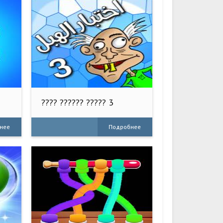
???? ?????? ????? 3
нее
Подробнее