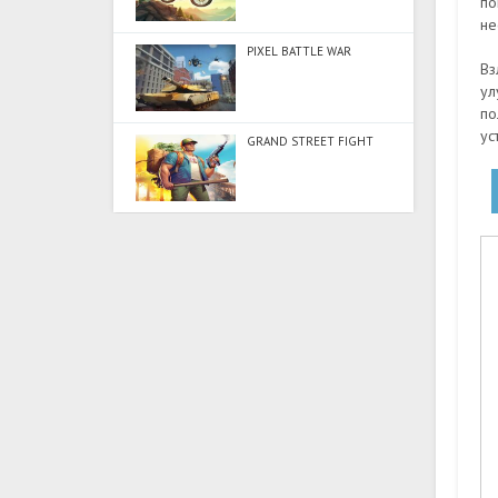
по
не
PIXEL BATTLE WAR
Вз
ул
по
ус
GRAND STREET FIGHT