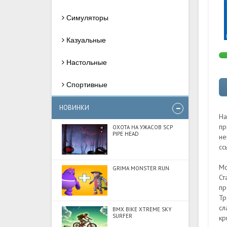
Симуляторы
Казуальные
Настольные
Спортивные
НОВИНКИ
На
пр
ОХОТА НА УЖАСОВ SCP
PIPE HEAD
не
сс
Мо
GRIMA MONSTER RUN
Ст
пр
Тр
сл
BMX BIKE XTREME SKY
SURFER
кр