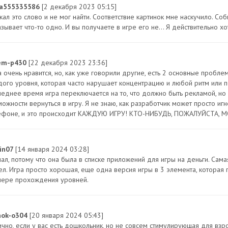
a555335586
[2 декабря 2023 05:15]
кал это слово и не мог найти. Соответствие картинок мне наскучило. Со
зывает что-то одно. И вы получаете в игре его не... Я действительно хот
em-p430
[22 декабря 2023 23:36]
а очень нравится, но, как уже говорили другие, есть 2 основные пробл
дого уровня, которая часто нарушает концентрацию и любой ритм или пот
леднее время игра переключается на то, что должно быть рекламой, но 
можности вернуться в игру. Я не знаю, как разработчик может просто иг
ефоне, и это происходит КАЖДУЮ ИГРУ! КТО-НИБУДЬ, ПОЖАЛУЙСТА,
rin07
[14 января 2024 03:28]
чал, потому что она была в списке приложений для игры на деньги. Сама
ел. Игра просто хорошая, еще одна версия игры в 3 элемента, которая 
мере прохождения уровней.
nok-o304
[20 января 2024 05:43]
ично, если у вас есть дошкольник, но не совсем стимулирующая для взр