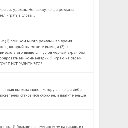
бираюсь удалить. Ненавижу, когда реклама
ел играть в слова...
емы: (1) слишком много рекламы во время
ок, который вы можете иметь, и (2) в
вместо этого является пустой черный экран без
норировать эти комментарии. Я играю на своем
 МОЖЕТ ИСПРАВИТЬ ЭТО?
я низкая выплата монет, которую я когда-либо
постепенно становится сложнее, и платит меньше
ослых... Я больше напоминаю игру на память из