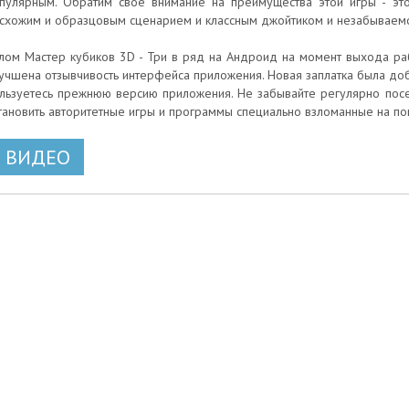
пулярным. Обратим свое внимание на преимущества этой игры - это
схожим и образцовым сценарием и классным джойтиком и незабываем
лом Мастер кубиков 3D - Три в ряд на Андроид на момент выхода раб
учшена отзывчивость интерфейса приложения. Новая заплатка была добав
льзуетесь прежнюю версию приложения. Не забывайте регулярно посе
тановить авторитетные игры и программы специально взломанные на п
ВИДЕО