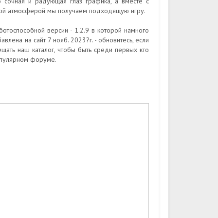
 сочная и радующая глаз графика, а вместе с
ой атмосферой мы получаем подходящую игру.
отоспособной версии - 1.2.9 в которой намного
лена на сайт 7 нояб. 2023?г. - обновитесь, если
щать наш каталог, чтобы быть среди первых кто
опулярном форуме.