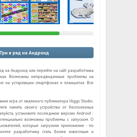
Три в ряд на Андроид
яд на Андроид или перейти на сайт разработчика
гинал. Возможны непредвиденные проблемы на
кже на устаревших смартфонах и планшетах. Все
ния игра от хваленого публикатора Higgs Studio.
ите память своего устройства от бесполезных
луйста, установите последнюю версию Android -
потенциально возможны проблемы с запуском. О
ьзователей, которые загрузили приложение - по
гите разработчику стать более известным и