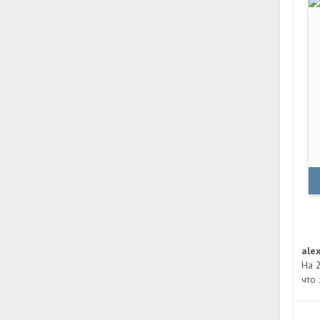
ale
На 
что 