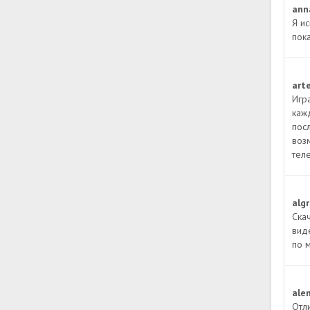
ann
Я ис
пока
art
Игр
каж
пос
воз
тел
alg
Ска
вид
по 
ale
Отл