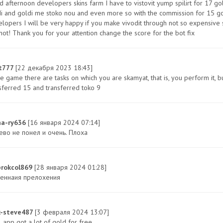
 afternoon developers skins farm I have to vistovit yump spilirt for 17 gold
i and goldi me stoko nou and even more so with the commission for 15 gold
lopers I will be very happy if you make vivodit through not so expensive 
not! Thank you for your attention change the score for the bot fix
t777
[22 декабря 2023 18:43]
he game there are tasks on which you are skamyat, that is, you perform it, bu
sferred 15 and transferred toko 9
na-ry636
[16 января 2024 07:14]
ево не понел и очень. Плоха
rokcol869
[28 января 2024 01:28]
иеннаия прелохения
x-steve487
[3 февраля 2024 13:07]
 app got a lot of gold for free