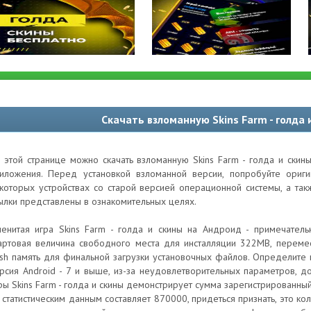
Скачать взломанную Skins Farm - голда
 этой странице можно скачать взломанную Skins Farm - голда и скин
иложения. Перед установкой взломанной версии, попробуйте ори
которых устройствах со старой версией операционной системы, а та
ылки представлены в ознакомительных целях.
енитая игра Skins Farm - голда и скины на Андроид - примечательн
артовая величина свободного места для инсталляции 322MB, перемес
ash память для финальной загрузки установочных файлов. Определит
рсия Android - 7 и выше, из-за неудовлетворительных параметров, 
ры Skins Farm - голда и скины демонстрирует сумма зарегистрированны
 статистическим данным составляет 870000, придеться признать, это ко