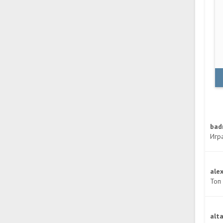
ba
Игр
ale
Топ 
alt