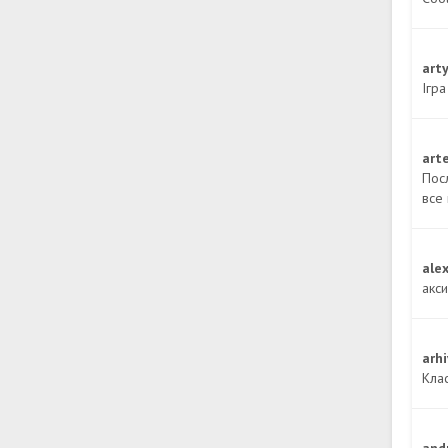
art
Ігра
art
Пос
все
ale
акс
arh
Кла