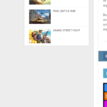
от
иг
PIXEL BATTLE WAR
Вз
по
ус
иг
GRAND STREET FIGHT