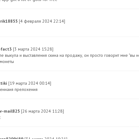
yrik18855
[4 февраля 2024 22:14]
efact3
[3 марта 2024 15:28]
ле выкупа и выставления скина на продажу, он просто говорит мне "вы н
 монеты
xtiki
[19 марта 2024 00:14]
иеннаия прелохения
iv-mail825
[26 марта 2024 11:28]
с