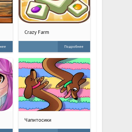
Crazy Farm
нее
Подробнее
Чапитосики