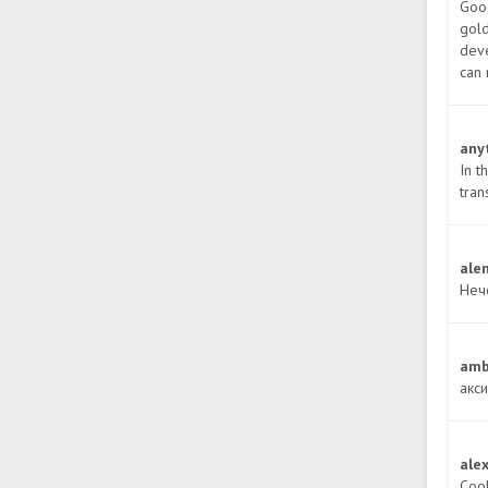
Good
gold
deve
can 
any
In t
tran
ale
Неч
amb
акс
ale
Cool