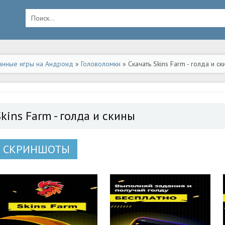
анные игры на Андроид
»
Головоломки
» Скачать Skins Farm - голда и 
kins Farm - голда и скины
СКРИНШОТЫ