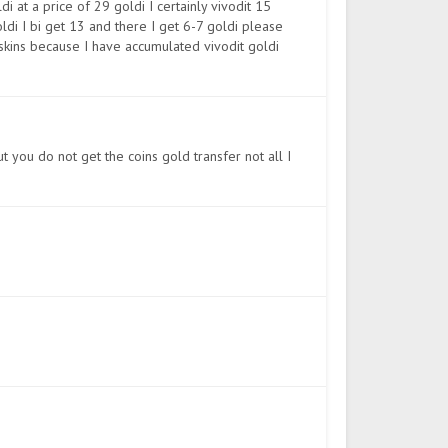
i at a price of 29 goldi I certainly vivodit 15
i I bi get 13 and there I get 6-7 goldi please
skins because I have accumulated vivodit goldi
t you do not get the coins gold transfer not all I