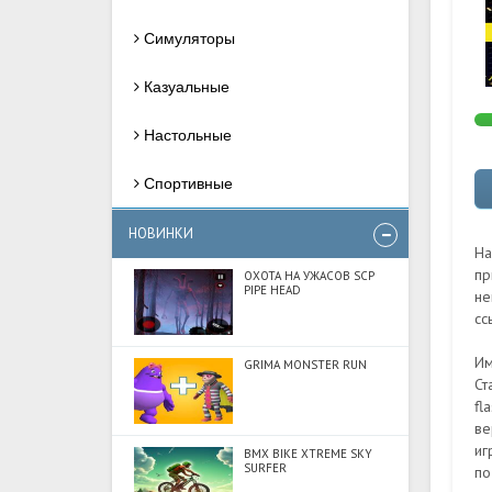
Симуляторы
Казуальные
Настольные
Спортивные
НОВИНКИ
На
пр
ОХОТА НА УЖАСОВ SCP
PIPE HEAD
не
сс
Им
GRIMA MONSTER RUN
Ст
fl
ве
иг
BMX BIKE XTREME SKY
SURFER
по