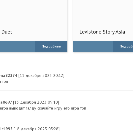
Duet
Levistone Story Asia
Подробнее
Подроб
dma82374
[11 декабря 2023 20:12]
а топ
xa0697
[13 декабря 2023 09:10]
игра выводит галду скачайте игру ето игра топ
air1995
[18 декабря 2023 03:28]