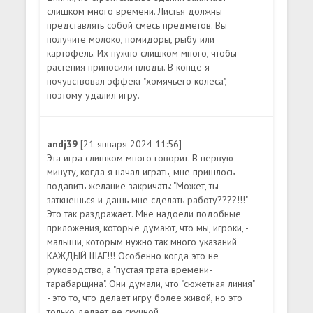
слишком много времени. Листья должны
представлять собой смесь предметов. Вы
получите молоко, помидоры, рыбу или
картофель. Их нужно слишком много, чтобы
растения приносили плоды. В конце я
почувствовал эффект "хомячьего колеса",
поэтому удалил игру.
andj39
[21 января 2024 11:56]
Эта игра слишком много говорит. В первую
минуту, когда я начал играть, мне пришлось
подавить желание закричать: "Может, ты
заткнешься и дашь мне сделать работу????!!!"
Это так раздражает. Мне надоели подобные
приложения, которые думают, что мы, игроки, -
малыши, которым нужно так много указаний
КАЖДЫЙ ШАГ!!! Особенно когда это не
руководство, а "пустая трата времени-
тарабарщина". Они думали, что "сюжетная линия"
- это то, что делает игру более живой, но это
только делает ее скучной.