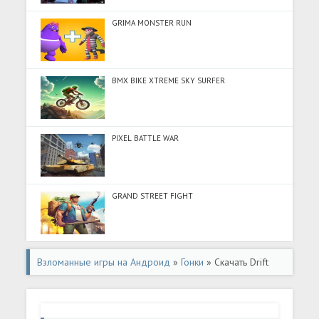
GRIMA MONSTER RUN
BMX BIKE XTREME SKY SURFER
PIXEL BATTLE WAR
GRAND STREET FIGHT
Взломанные игры на Андроид
»
Гонки
» Скачать Drift
Legends (Много денег) на Андроид