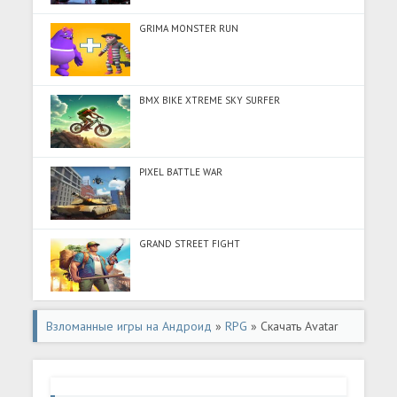
GRIMA MONSTER RUN
BMX BIKE XTREME SKY SURFER
PIXEL BATTLE WAR
GRAND STREET FIGHT
Взломанные игры на Андроид
»
RPG
» Скачать Avatar
World: City Life (Много монет) на Андроид