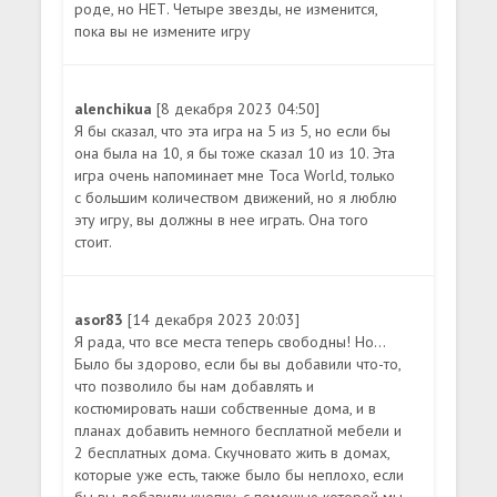
роде, но НЕТ. Четыре звезды, не изменится,
пока вы не измените игру
alenchikua
[8 декабря 2023 04:50]
Я бы сказал, что эта игра на 5 из 5, но если бы
она была на 10, я бы тоже сказал 10 из 10. Эта
игра очень напоминает мне Toca World, только
с большим количеством движений, но я люблю
эту игру, вы должны в нее играть. Она того
стоит.
asor83
[14 декабря 2023 20:03]
Я рада, что все места теперь свободны! Но...
Было бы здорово, если бы вы добавили что-то,
что позволило бы нам добавлять и
костюмировать наши собственные дома, и в
планах добавить немного бесплатной мебели и
2 бесплатных дома. Скучновато жить в домах,
которые уже есть, также было бы неплохо, если
бы вы добавили кнопку, с помощью которой мы