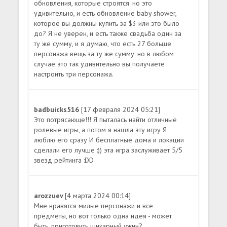
обновления, которые строятся. но это
удивительно, и есть обновление baby shower,
которое вы должны купить за $3 или это было
до? Я не уверен, и есть также свадьба один за
ту же сумму, и я думаю, что есть 27 больше
персонажа вещь за ту же сумму. но в любом
случае это так удивительно вы получаете
настроить три персонажа.
badbuicks516
[17 февраля 2024 05:21]
Это потрясающе!!! Я пыталась найти отличные
ролевые игры, а потом я нашла эту игру Я
люблю его сразу И бесплатные дома и локации
сделали его лучше :)) эта игра заслуживает 5/5
звезд рейтинга :DD
arozzuev
[4 марта 2024 00:14]
Мне нравятся милые персонажи и все
предметы, но вот только одна идея - может
быть, приготовить шикарный ужин?