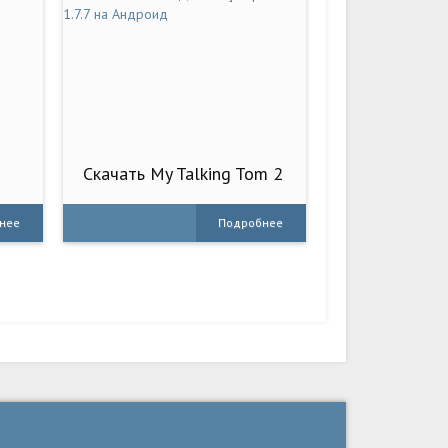
Скачать My Talking Tom 2
[Взлом Много монет и
МОД Меню] версия 1.7.7
нее
Подробнее
на Андроид