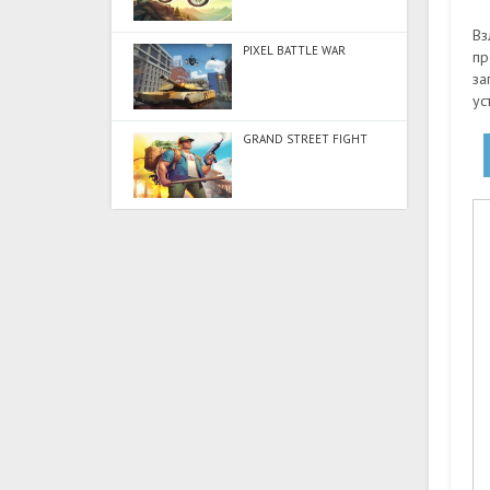
Вз
PIXEL BATTLE WAR
пр
за
ус
GRAND STREET FIGHT