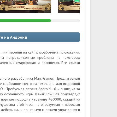
ife на Андроид
д или перейти на сайт разработчика приложения.
ожны непредвиденные проблемы на некоторых
таревших смартфонах и планшетах. Все ссылки
естного разработчика Mars-Games. Предлагаемый
те свободное место на телефоне для исправной
О - Требуемая версия Android - 6 и выше, из-за
 особенности игры Isekai:Slow Life подтвердит
а портале подошла к границе 480000, каждый из
ущества этой игры - это разумная и взрослая
 действиями и понятными кнопками управления и