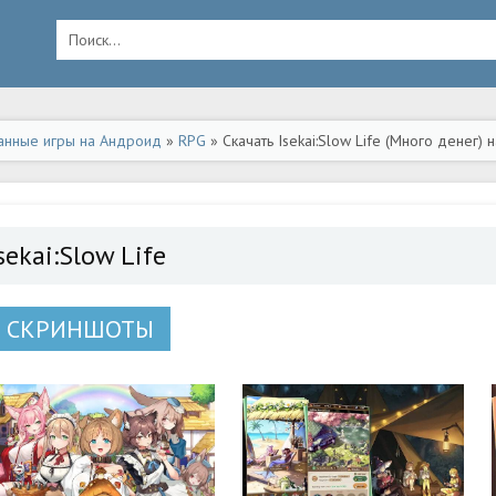
анные игры на Андроид
»
RPG
» Скачать Isekai:Slow Life (Много денег)
sekai:Slow Life
СКРИНШОТЫ