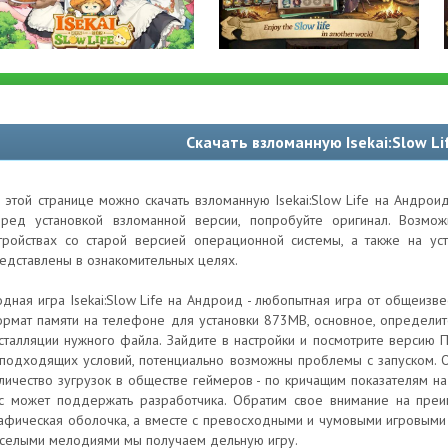
Скачать взломанную Isekai:Slow L
 этой странице можно скачать взломанную Isekai:Slow Life на Андрои
ред установкой взломанной версии, попробуйте оригинал. Возм
тройствах со старой версией операционной системы, а также на ус
едставлены в ознакомительных целях.
дная игра Isekai:Slow Life на Андроид - любопытная игра от общеизв
рмат памяти на телефоне для установки 873MB, основное, определи
сталляции нужного файла. Зайдите в настройки и посмотрите версию П
подходящих условий, потенциально возможны проблемы с запуском. Об
личество зугрузок в обществе геймеров - по кричащим показателям н
с может поддержать разработчика. Обратим свое внимание на преим
афическая оболочка, а вместе с превосходными и чумовыми игровыми
селыми мелодиями мы получаем дельную игру.