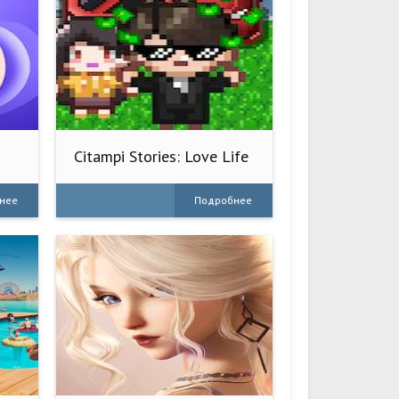
Citampi Stories: Love Life
RPG
нее
Подробнее