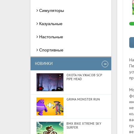
Симуляторы
Казуальные
Настольные
Спортивные
На
НОВИНКИ
Пе
ус
ОХОТА НА УЖАСОВ SCP
пр
PIPE HEAD
Мо
фо
GRIMA MONSTER RUN
ин
не
ко
ва
BMX BIKE XTREME SKY
гр
SURFER
ве