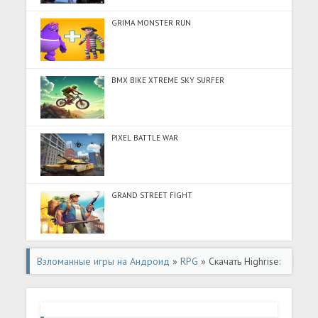
GRIMA MONSTER RUN
BMX BIKE XTREME SKY SURFER
PIXEL BATTLE WAR
GRAND STREET FIGHT
Взломанные игры на Андроид
»
RPG
» Скачать Highrise:
Жизнь Метавселенной (Много монет) на Андроид