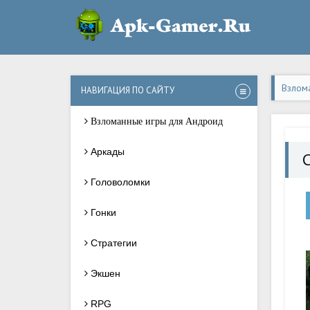
Взлом
НАВИГАЦИЯ ПО САЙТУ
Взломанные игры для Андроид
Аркады
C
Головоломки
Гонки
Стратегии
Экшен
RPG