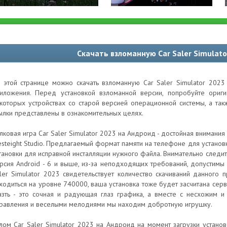
Скачать взломанную Car Saler Simulat
 этой странице можно скачать взломанную Car Saler Simulator 2023
иложения. Перед установкой взломанной версии, попробуйте ори
которых устройствах со старой версией операционной системы, а та
ылки представлены в ознакомительных целях.
лковая игра Car Saler Simulator 2023 на Андроид - достойная внимани
steight Studio. Предлагаемый формат памяти на телефоне для установ
тановки для исправной инсталляции нужного файла. Внимательно следит
рсия Android - 6 и выше, из-за неподходящих требований, допустимы
ler Simulator 2023 свидетельствует количество скачиваний данного
ходиться на уровне 740000, ваша установка тоже будет засчитана сер
азть - это сочная и радующая глаз графика, а вместе с несхожим 
равления и веселыми мелодиями мы находим добротную игрушку.
лом Car Saler Simulator 2023 на Андроид на момент загрузки установ