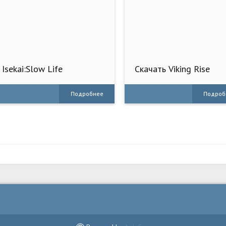
Isekai:Slow Life
Скачать Viking Rise
(Много монет) на
Андроид
Подробнее
Подроб