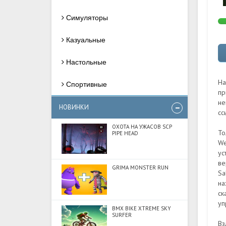
Симуляторы
Казуальные
Настольные
На
Спортивные
пр
не
НОВИНКИ
сс
ОХОТА НА УЖАСОВ SCP
То
PIPE HEAD
We
ус
ве
GRIMA MONSTER RUN
Sa
на
ск
уп
BMX BIKE XTREME SKY
SURFER
Вз