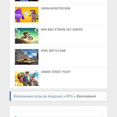
GRIMA MONSTER RUN
BMX BIKE XTREME SKY SURFER
PIXEL BATTLE WAR
GRAND STREET FIGHT
Взломанные игры на Андроид
»
RPG
» Взломанная
WitchSpring (Взлом на монеты) на Андроид