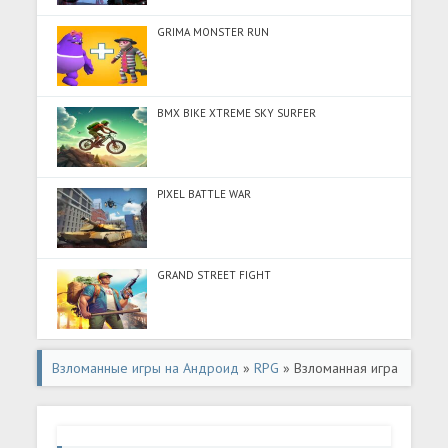
GRIMA MONSTER RUN
BMX BIKE XTREME SKY SURFER
PIXEL BATTLE WAR
GRAND STREET FIGHT
Взломанные игры на Андроид
»
RPG
» Взломанная игра
Siralim 2 (Roguelike / RPG) (Взлом на монеты) на
Андроид