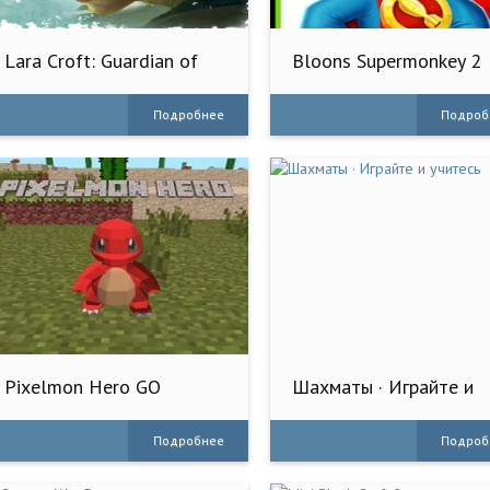
Lara Croft: Guardian of
Bloons Supermonkey 2
Light™
Подробнее
Подроб
Pixelmon Hero GO
Шахматы · Играйте и
учитесь
Подробнее
Подроб