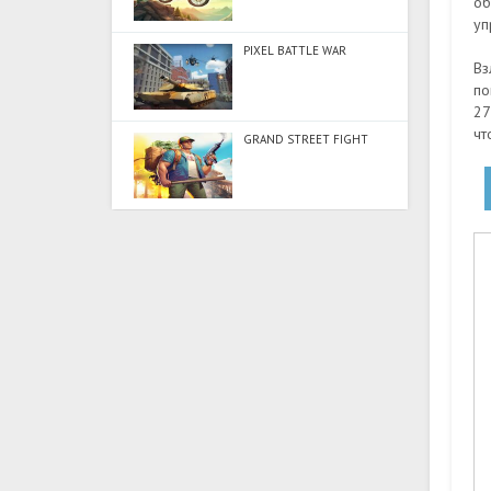
об
уп
PIXEL BATTLE WAR
Вз
по
27
чт
GRAND STREET FIGHT