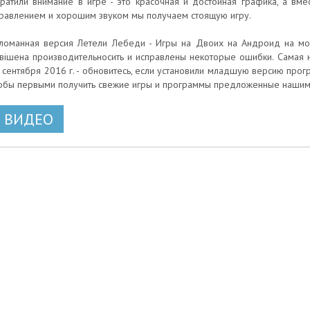
ратили внимание в игре - это красочная и достойная графика, а вм
равлением и хорошим звуком мы получаем стоящую игру.
ломанная версия Летели Лебеди - Игры на Двоих на Андроид на мом
вішена производительносить и исправлены некоторые ошибки. Самая н
 сентября 2016 г. - обновитесь, если установили младшую версию прог
обы первыми получить свежие игры и программы предложенные нашим
ВИДЕО