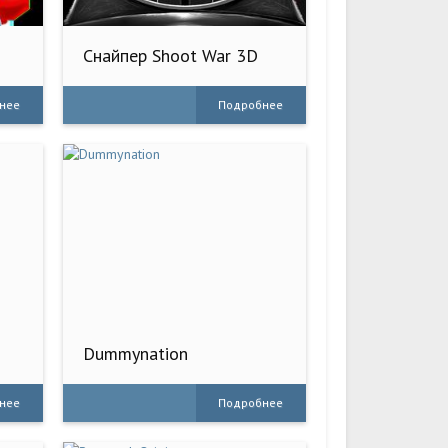
Снайпер Shoot War 3D
нее
Подробнее
Dummynation
нее
Подробнее