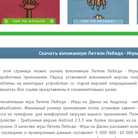
Скачать взломанную Летели Лебеди - Игры
 этой странице можно скачать взломанную Летели Лебеди - Игр
зработчика приложения. Перед установкой взломанной версии, по
облемы на некоторых устройствах со старой версией операционной 
аншетах. Все ссылки представлены в ознакомительных целях.
мечательная игра Летели Лебеди - Игры на Двоих на Андроид - инт
akselGames. Финальный размер приложения после установки зависит о
ста на телефоне для комфортной загрузки вашего приложения. Посм
тройстве - Требуемая версия Android 2.3.3 или более поздняя, из-за
пуском. О качестве игры Летели Лебеди - Игры на Двоих расскажет кол
 последним и проверенным данным составляет 5 000 000–10 000 000,