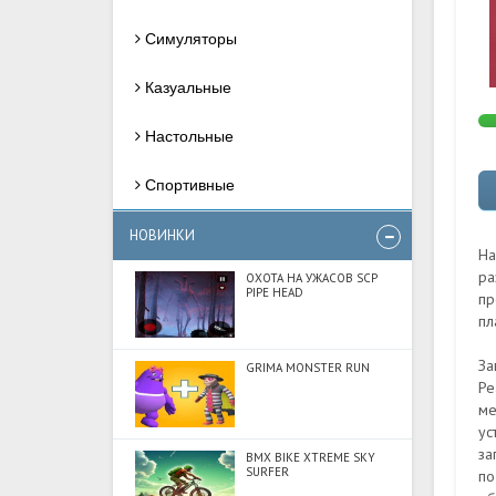
Симуляторы
Казуальные
Настольные
Спортивные
НОВИНКИ
На
ра
ОХОТА НА УЖАСОВ SCP
PIPE HEAD
пр
пл
За
GRIMA MONSTER RUN
Pe
ме
ус
за
BMX BIKE XTREME SKY
SURFER
по