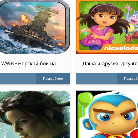
WWB - морской бой на
Даша и друзья: джунг
двоих
Подробнее
Подроб