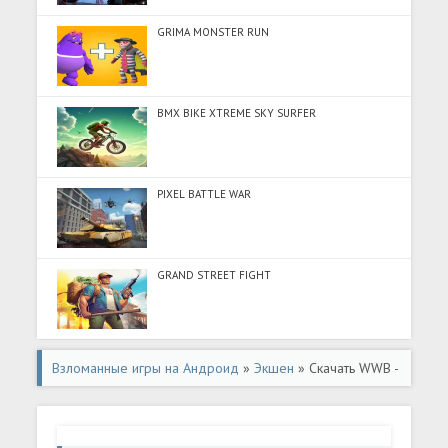
GRIMA MONSTER RUN
BMX BIKE XTREME SKY SURFER
PIXEL BATTLE WAR
GRAND STREET FIGHT
Взломанные игры на Андроид
»
Экшен
» Скачать WWB -
морской бой на двоих (Много денег) на Андроид