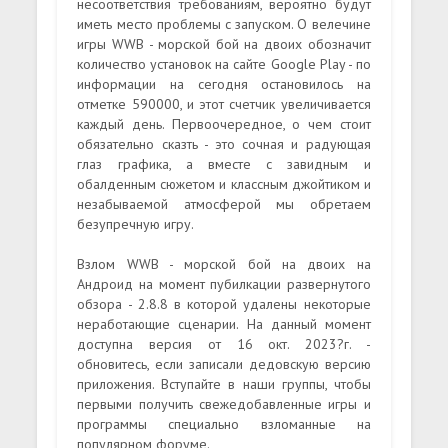
несоответствия требованиям, вероятно будут
иметь место проблемы с запуском. О велечине
игры WWB - морской бой на двоих обозначит
количество установок на сайте Google Play - по
информации на сегодня остановилось на
отметке 590000, и этот счетчик увеличивается
каждый день. Первоочередное, о чем стоит
обязательно сказть - это сочная и радующая
глаз графика, а вместе с завидным и
обалденным сюжетом и классным джойтиком и
незабываемой атмосферой мы обретаем
безупречную игру.
Взлом WWB - морской бой на двоих на
Андроид на момент пубилкации развернутого
обзора - 2.8.8 в которой удалены некоторые
неработающие сценарии. На данный момент
доступна версия от 16 окт. 2023?г. -
обновитесь, если записали дедовскую версию
приложения. Вступайте в наши группы, чтобы
первыми получить свежедобавленные игры и
программы специально взломанные на
популярном форуме.