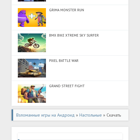
GRIMA MONSTER RUN
BMX BIKE XTREME SKY SURFER
PIXEL BATTLE WAR
GRAND STREET FIGHT
Взломанные игры на Андроид
»
Настольные
» Скачать
взломанную Shelter: A Survival Card Game (Взлом на
монеты) на Андроид