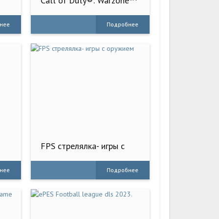
N
Call of Duty®: Warzone™
Mobile
нее
Подробнее
FPS стрелялка- игры с
оружием
нее
Подробнее