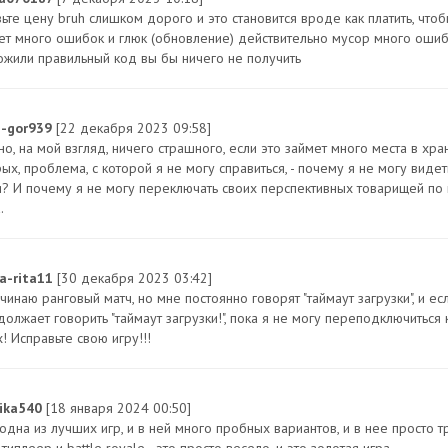
зьте цену bruh слишком дорого и это становится вроде как платить, что
ет много ошибок и глюк (обновление) действительно мусор много ошибо
ожили правильный код вы бы ничего не получить
s-gor939
[22 декабря 2023 09:58]
о, на мой взгляд, ничего страшного, если это займет много места в хра
ых, проблема, с которой я не могу справиться, - почему я не могу виде
и? И почему я не могу переключать своих перспективных товарищей по
.
na-rita11
[30 декабря 2023 03:42]
чинаю ранговый матч, но мне постоянно говорят "таймаут загрузки", и е
должает говорить "таймаут загрузки!", пока я не могу переподключиться
! Исправьте свою игру!!!
ika540
[18 января 2024 00:50]
одна из лучших игр, и в ней много пробных вариантов, и в нее просто тр