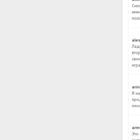
Сни
име
пол
ale
Ладн
втор
сво
игра
ari
Я на
про
плох
arm
Это 