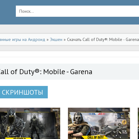
анные игры на Андроид
»
Экшен
» Скачать Call of Duty®: Mobile - Gare
all of Duty®: Mobile - Garena
СКРИНШОТЫ