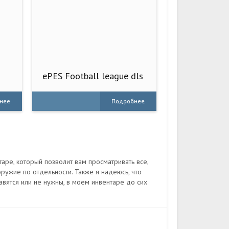
ePES Football league dls
2023.
нее
Подробнее
таре, который позволит вам просматривать все,
ужие по отдельности. Также я надеюсь, что
авятся или не нужны, в моем инвентаре до сих