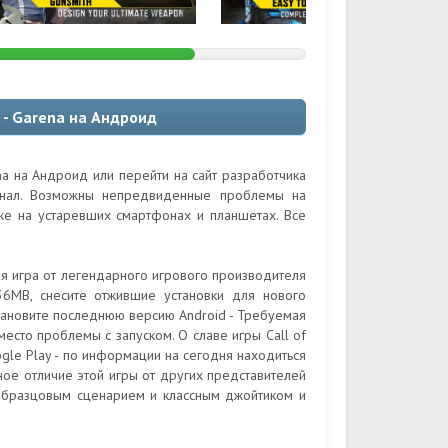
 - Garena на Андроид
ena на Андроид или перейти на сайт разработчика
гинал. Возможны непредвиденные проблемы на
кже на устаревших смартфонах и планшетах. Все
ная игра от легендарного игрового производителя
36MB, снесите отжившие установки для нового
тановите последнюю версию Android - Требуемая
место проблемы с запуском. О славе игры Call of
ogle Play - по информации на сегодня находиться
вное отличие этой игры от других представителей
 образцовым сценарием и классным джойтиком и