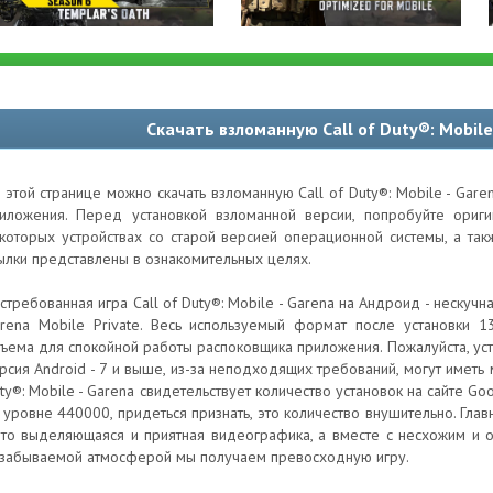
Скачать взломанную Call of Duty®: Mobile
 этой странице можно скачать взломанную Call of Duty®: Mobile - Gar
иложения. Перед установкой взломанной версии, попробуйте ори
которых устройствах со старой версией операционной системы, а та
ылки представлены в ознакомительных целях.
стребованная игра Call of Duty®: Mobile - Garena на Андроид - нескуч
rena Mobile Private. Весь используемый формат после установки 1
ъема для спокойной работы распоковщика приложения. Пожалуйста, ус
рсия Android - 7 и выше, из-за неподходящих требований, могут иметь 
ty®: Mobile - Garena свидетельствует количество установок на сайте Go
 уровне 440000, придеться признать, это количество внушительно. Гла
это выделяющаяся и приятная видеографика, а вместе с несхожим и
забываемой атмосферой мы получаем превосходную игру.