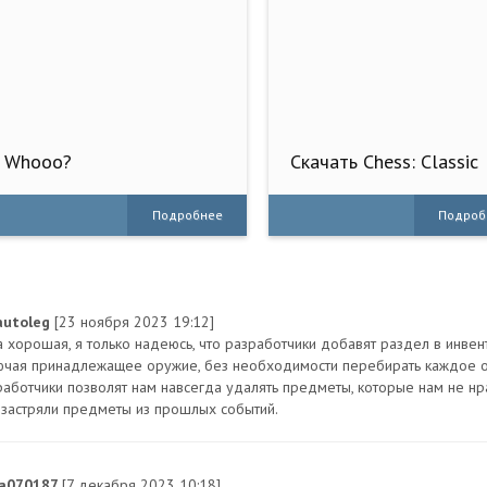
Whooo?
Скачать Chess: Classic
Board Game (Много
монет) на Андроид
Подробнее
Подроб
autoleg
[23 ноября 2023 19:12]
а хорошая, я только надеюсь, что разработчики добавят раздел в инвен
ючая принадлежащее оружие, без необходимости перебирать каждое ор
работчики позволят нам навсегда удалять предметы, которые нам не нр
 застряли предметы из прошлых событий.
a070187
[7 декабря 2023 10:18]