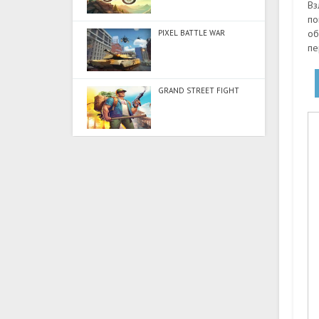
Вз
по
об
PIXEL BATTLE WAR
пе
GRAND STREET FIGHT