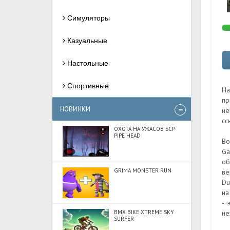
Симуляторы
Казуальные
Настольные
Спортивные
На
пр
НОВИНКИ
не
сс
ОХОТА НА УЖАСОВ SCP
PIPE HEAD
Во
Ga
об
GRIMA MONSTER RUN
ве
Du
на
- 
BMX BIKE XTREME SKY
не
SURFER