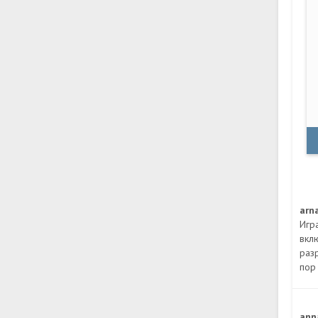
arn
Игр
вкл
раз
пор
ann