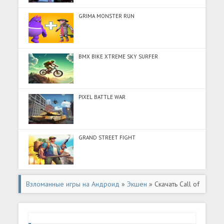
GRIMA MONSTER RUN
BMX BIKE XTREME SKY SURFER
PIXEL BATTLE WAR
GRAND STREET FIGHT
Взломанные игры на Андроид
»
Экшен
» Скачать Call of
Duty: Mobile VN (Много монет) на Андроид