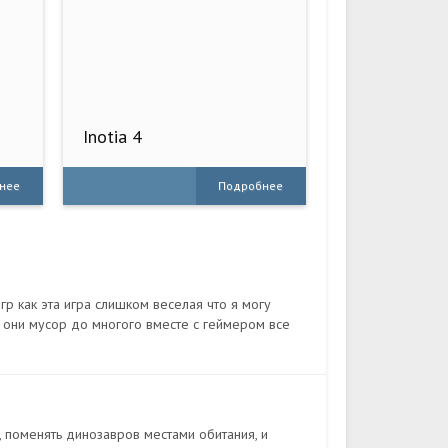
Inotia 4
нее
Подробнее
р как эта игра слишком веселая что я могу
е они мусор до многого вместе с геймером все
 поменять динозавров местами обитания, и