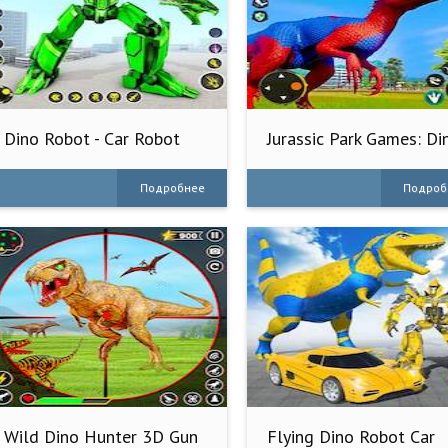
Dino Robot - Car Robot
Jurassic Park Games: Di
Games
Park
Подробнее
Подроб
Wild Dino Hunter 3D Gun
Flying Dino Robot Car