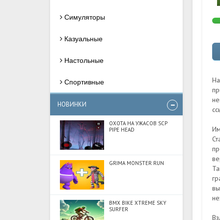
Симуляторы
Казуальные
Настольные
На
Спортивные
пр
не
НОВИНКИ
сс
ОХОТА НА УЖАСОВ SCP
Им
PIPE HEAD
Ст
пр
ве
GRIMA MONSTER RUN
Ta
гр
вы
не
BMX BIKE XTREME SKY
SURFER
Вз