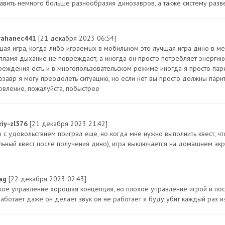
авить немного больше разнообразия динозавров, а также систему разв
rahanec441
[21 декабря 2023 06:54]
шая игра, когда-либо играемых в мобильном это лучшая игра дино в ме
 пламя дыхание не повреждает, а иногда он просто потребляет энергию
реждения есть и в многопользовательском режиме иногда я просто пари
озавр я могу преодолеть ситуацию, но если нет вы просто должны парить
овление, пожалуйста, побыстрее
riy-zl576
[21 декабря 2023 21:42]
ы с удовольствием поиграл еще, но когда мне нужно выполнить квест, 
льный квест после получения дино), игра выключается на домашнем экр
sag
[22 декабря 2023 02:43]
кое управление хорошая концепция, но плохое управление игрой и после
аботает даже он делает звук он не работает я буду убит каждый раз из-