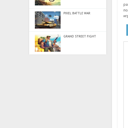
ра
по
PIXEL BATTLE WAR
иг
GRAND STREET FIGHT