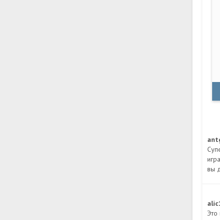
ant
Суп
игр
вы 
ali
Это