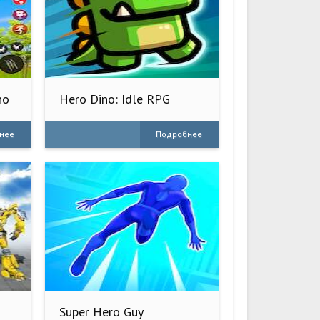
no
Hero Dino: Idle RPG
нее
Подробнее
Super Hero Guy