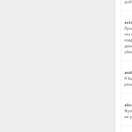
доб
ast
Луч
rex
пов
дин
обн
and
Я б
реа
ali
Жут
не р