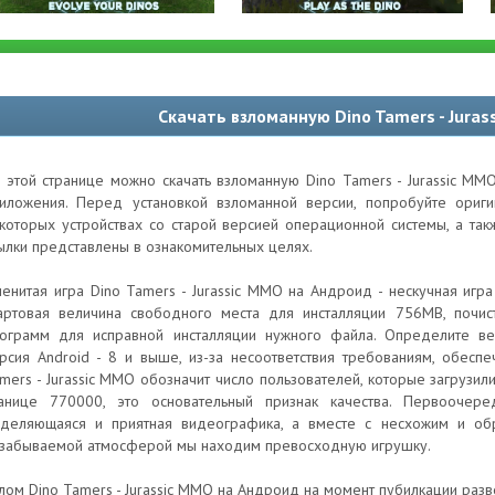
Скачать взломанную Dino Tamers - Jura
 этой странице можно скачать взломанную Dino Tamers - Jurassic MM
иложения. Перед установкой взломанной версии, попробуйте ори
которых устройствах со старой версией операционной системы, а та
ылки представлены в ознакомительных целях.
енитая игра Dino Tamers - Jurassic MMO на Андроид - нескучная игра
артовая величина свободного места для инсталляции 756MB, почист
ограмм для исправной инсталляции нужного файла. Определите в
рсия Android - 8 и выше, из-за несоответствия требованиям, обесп
mers - Jurassic MMO обозначит число пользователей, которые загрузи
анице 770000, это основательный признак качества. Первоочере
деляющаяся и приятная видеографика, а вместе с несхожим и об
забываемой атмосферой мы находим превосходную игрушку.
лом Dino Tamers - Jurassic MMO на Андроид на момент пубилкации разв