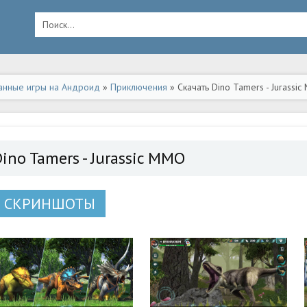
анные игры на Андроид
»
Приключения
» Скачать Dino Tamers - Jurass
ino Tamers - Jurassic MMO
СКРИНШОТЫ