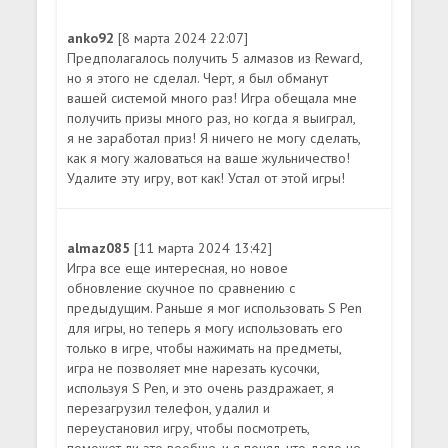
anko92
[8 марта 2024 22:07]
Предполагалось получить 5 алмазов из Reward,
но я этого не сделал. Черт, я был обманут
вашей системой много раз! Игра обещала мне
получить призы много раз, но когда я выиграл,
я не заработал приз! Я ничего не могу сделать,
как я могу жаловаться на ваше жульничество!
Удалите эту игру, вот как! Устал от этой игры!
almaz085
[11 марта 2024 13:42]
Игра все еще интересная, но новое
обновление скучное по сравнению с
предыдущим. Раньше я мог использовать S Pen
для игры, но теперь я могу использовать его
только в игре, чтобы нажимать на предметы,
игра не позволяет мне нарезать кусочки,
используя S Pen, и это очень раздражает, я
перезагрузил телефон, удалил и
переустановил игру, чтобы посмотреть,
поможет ли это вообще, и я понял, что дело не