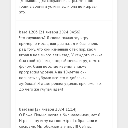
"Добавить" для сохранения игры. Не стоит
тратить время и усилия, если они не исправят
это.
bardi1203
[21 января 2024 04:56]
Что случилось? Я снова скачал эту игру
примерно месяц или два назад и был очень
рад тому, что они изменили с тех пор, как я
играл в нее много лет назад. У каждого клинка
был свой эффект, который менял игру, самс с
фоном, были веселые ивенты, а также
прогрессия уровня. А на 10-летие они
полностью убрали все это и добавили
лутбоксы! Я даже решил удалить приложение,
до чего же глупая идея!
bardans
[27 января 2024 11:14]
О Боже. Помню, когда я был маленьким, лет 6.
Играл в эту игру на своем ipad с братьями и
сестрами. Мы обожали эту игру!!! Сейчас