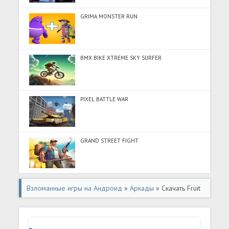
GRIMA MONSTER RUN
BMX BIKE XTREME SKY SURFER
PIXEL BATTLE WAR
GRAND STREET FIGHT
Взломанные игры на Андроид
»
Аркады
» Скачать Fruit
Ninja® (Много денег) на Андроид