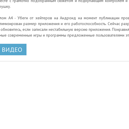
есте с грамотно подобранным сюжетом и подкупающим контролем и
рушку.
лом А4 - Убеги от хейтеров на Андроид на момент публикации пров
тимизирован размер приложения и его работоспособность. Сейчас раз
 - обновитесь, если записали нестабильную версию приложения. Понравила
мые современные игры и программы предложенные пользователями это
ВИДЕО