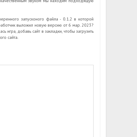
 качественным звуком мы находим подходящую
еренного запусконого файла - 0.1.2 в которой
работчик выложил новую версию от 6 мар. 2023?
сь игра, добавь сайт в закладки, чтобы загрузить
го сайта.