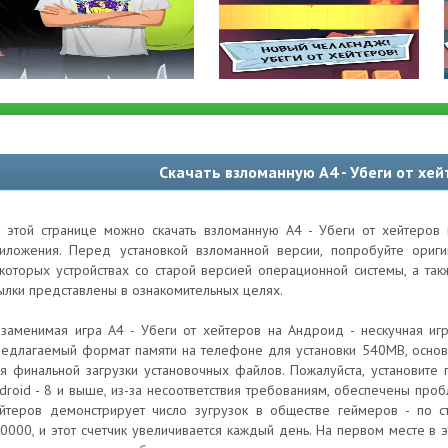
Скачать взломанную А4 - Убеги от хе
 этой странице можно скачать взломанную А4 - Убеги от хейтеров 
иложения. Перед установкой взломанной версии, попробуйте ори
которых устройствах со старой версией операционной системы, а та
ылки представлены в ознакомительных целях.
заменимая игра А4 - Убеги от хейтеров на Андроид - нескучная игра
едлагаемый формат памяти на телефоне для установки 540MB, основ
я финальной загрузки установочных файлов. Пожалуйста, установите
droid - 8 и выше, из-за несоответствия требованиям, обеспечены проб
йтеров демонстрирует число зугрузок в обществе геймеров - по ст
0000, и этот счетчик увеличивается каждый день. На первом месте в эт