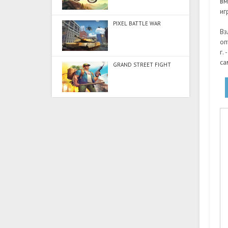
вм
иг
PIXEL BATTLE WAR
Вз
оп
г.
са
GRAND STREET FIGHT