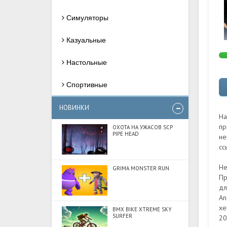
Симуляторы
Казуальные
Настольные
Спортивные
НОВИНКИ
На
пр
ОХОТА НА УЖАСОВ SCP
PIPE HEAD
не
сс
Не
GRIMA MONSTER RUN
Пр
дл
An
хе
BMX BIKE XTREME SKY
SURFER
20