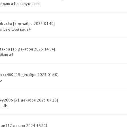
бодаю а4 он крутоииии
obuska
[5 декабря 2023 01:40]
ы, Бьютфол как а4
ta-gu
[16 декабря 2023 14:54]
юблю a4
rsss430
[19 декабря 2023 01:30]
о
x-y2006
[31 декабря 2023 07:28]
ЧШИЙ
eue
[17 января 2024 15:21]