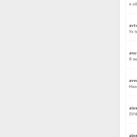
я о
avt
Ух т
anu
Я л
ave
Мил
ale
ЛУ
aln