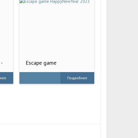
-
Escape game
HappyNewYear 2023
нее
Подробнее