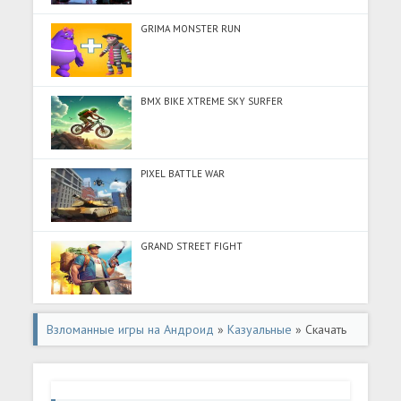
GRIMA MONSTER RUN
BMX BIKE XTREME SKY SURFER
PIXEL BATTLE WAR
GRAND STREET FIGHT
Взломанные игры на Андроид
»
Казуальные
» Скачать
BitLife Espa?ol (Много монет) на Андроид