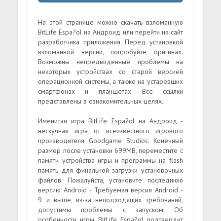
На этой странице можно скачать взломанную
BitLife Espa?ol на Андроид или перейти на сайт
разработчика приложения. Перед установкой
взломанной версии, попробуйте оригинал.
Возможны непредвиденные проблемы на
некоторых устройствах со старой версией
операционной системы, а также на устаревших
смартфонах и планшетах. Все ссылки
представлены в ознакомительных целях.
Именитая игра BitLife Espa?ol на Андроид -
нескучная игра от всеизвестного игрового
производителя Goodgame Studios. Конечный
размер после установки 699MB, переместите с
памяти устройства игры и программы на flash
память для финальной загрузки установочных
файлов. Пожалуйста, установите последнюю
версию Android - Требуемая версия Android -
9 и выше, из-за неподходящих требований,
допустимы проблемы с запуском. Об
особенности игры BitLife Espa?ol подтвердит