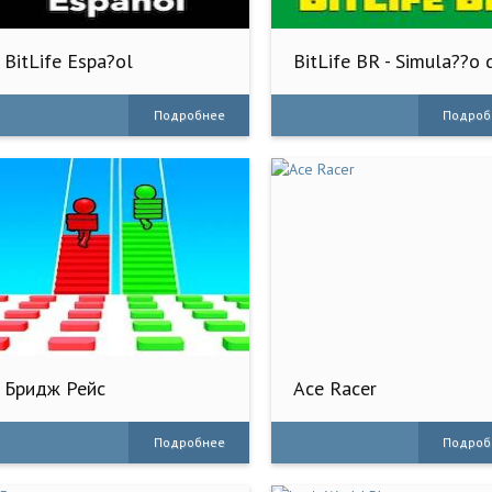
BitLife Espa?ol
BitLife BR - Simula??o 
vida
Подробнее
Подроб
Бридж Рейс
Ace Racer
Подробнее
Подроб