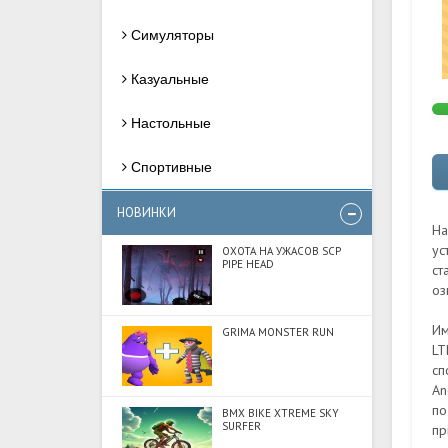
Симуляторы
Казуальные
Настольные
Спортивные
НОВИНКИ
На
ус
ОХОТА НА УЖАСОВ SCP
PIPE HEAD
ст
оз
Им
GRIMA MONSTER RUN
LT
сп
An
по
BMX BIKE XTREME SKY
SURFER
пр