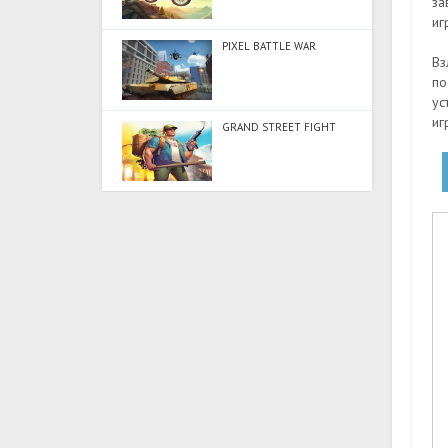
за
иг
PIXEL BATTLE WAR
Вз
по
ус
иг
GRAND STREET FIGHT