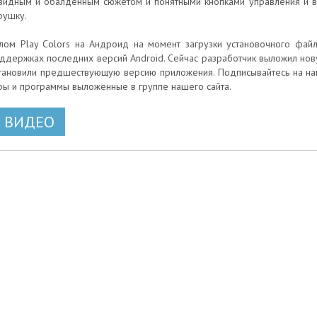
видным и обалденным сюжетом и понятными кнопками управления и
рушку.
лом Play Colors на Андроид на момент загрузки установочного файл
ддержках последних версий Android. Сейчас разработчик выложил новую
тановили предшествующую версию приложения. Подписывайтесь на на
ры и программы выложенные в группе нашего сайта.
ВИДЕО