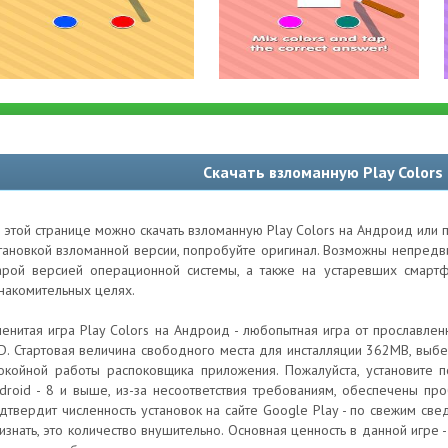
Скачать взломанную Play Colors
 этой странице можно скачать взломанную Play Colors на Андроид или 
тановкой взломанной версии, попробуйте оригинал. Возможны непред
арой версией операционной системы, а также на устаревших смартф
накомительных целях.
енитая игра Play Colors на Андроид - любопытная игра от прославлен
D. Стартовая величина свободного места для инсталляции 362MB, выбе
окойной работы распоковщика приложения. Пожалуйста, установите 
droid - 8 и выше, из-за несоответствия требованиям, обеспечены пр
дтвердит численность установок на сайте Google Play - по свежим св
изнать, это количество внушительно. Основная ценность в данной игре -