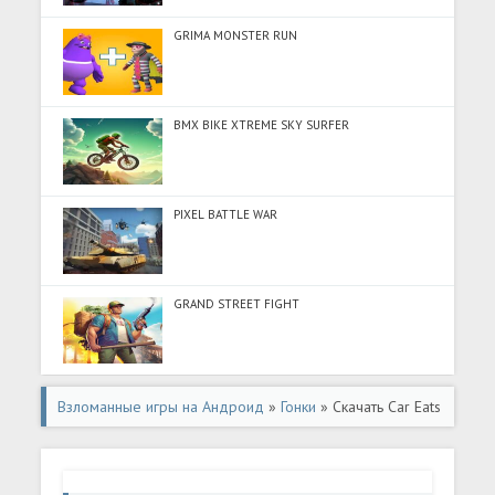
GRIMA MONSTER RUN
BMX BIKE XTREME SKY SURFER
PIXEL BATTLE WAR
GRAND STREET FIGHT
Взломанные игры на Андроид
»
Гонки
» Скачать Car Eats
Car 5 - Арена битвы (Разблокировано все) на Андроид