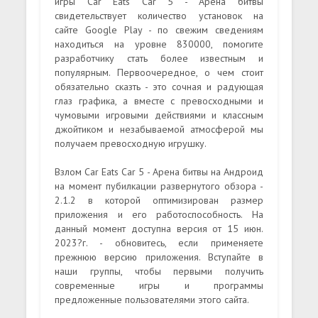
игры Car Eats Car 5 - Арена битвы
свидетельствует количество установок на
сайте Google Play - по свежим сведениям
находиться на уровне 830000, помогите
разработчику стать более известным и
популярным. Первоочередное, о чем стоит
обязательно сказть - это сочная и радующая
глаз графика, а вместе с превосходными и
чумовыми игровыми действиями и классным
джойтиком и незабываемой атмосферой мы
получаем превосходную игрушку.
Взлом Car Eats Car 5 - Арена битвы на Андроид
на момент пубилкации развернутого обзора -
2.1.2 в которой оптимизирован размер
приложения и его работоспособность. На
данный момент доступна версия от 15 июн.
2023?г. - обновитесь, если применяете
прежнюю версию приложения. Вступайте в
наши группы, чтобы первыми получить
современные игры и программы
предложенные пользователями этого сайта.