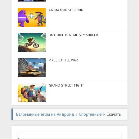
GRIMA MONSTER RUN
BMX BIKE XTREME SKY SURFER
PIXEL BATTLE WAR
GRAND STREET FIGHT
Взломанные игры на Андроид
»
Спортивные
» Скачать
Soccer Star 22: World Football (Разблокировано все) на
Андроид