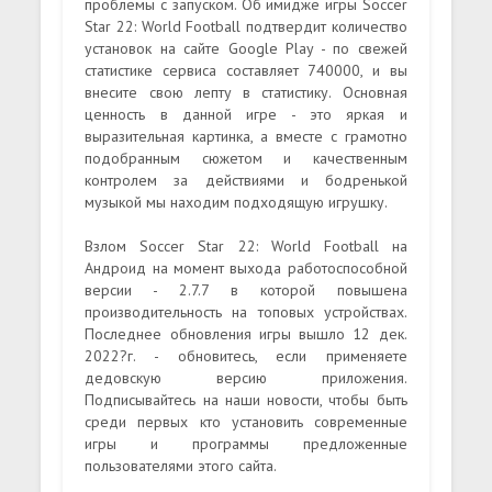
проблемы с запуском. Об имидже игры Soccer
Star 22: World Football подтвердит количество
установок на сайте Google Play - по свежей
статистике сервиса составляет 740000, и вы
внесите свою лепту в статистику. Основная
ценность в данной игре - это яркая и
выразительная картинка, а вместе с грамотно
подобранным сюжетом и качественным
контролем за действиями и бодренькой
музыкой мы находим подходящую игрушку.
Взлом Soccer Star 22: World Football на
Андроид на момент выхода работоспособной
версии - 2.7.7 в которой повышена
производительность на топовых устройствах.
Последнее обновления игры вышло 12 дек.
2022?г. - обновитесь, если применяете
дедовскую версию приложения.
Подписывайтесь на наши новости, чтобы быть
среди первых кто установить современные
игры и программы предложенные
пользователями этого сайта.