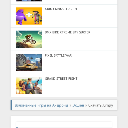
GRIMA MONSTER RUN
BMX BIKE XTREME SKY SURFER
PIXEL BATTLE WAR
GRAND STREET FIGHT
Взломанные игры на Андроид
»
Экшен
» Скачать Jumpy
Butt (Разблокировано все) на Андроид