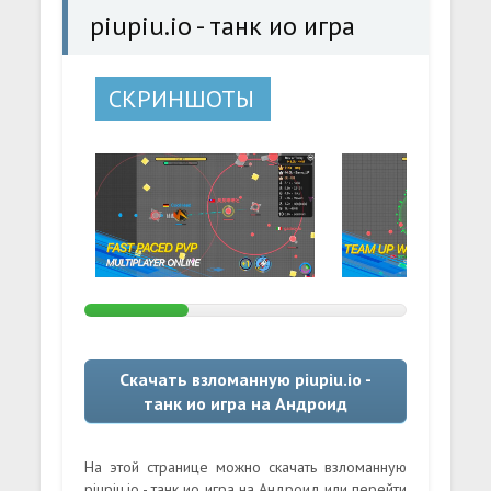
piupiu.io - танк ио игра
СКРИНШОТЫ
Скачать взломанную piupiu.io -
танк ио игра на Андроид
На этой странице можно скачать взломанную
piupiu.io - танк ио игра на Андроид или перейти