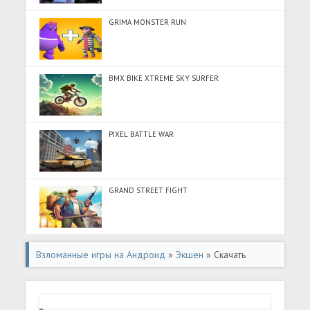
GRIMA MONSTER RUN
BMX BIKE XTREME SKY SURFER
PIXEL BATTLE WAR
GRAND STREET FIGHT
Взломанные игры на Андроид
»
Экшен
» Скачать
piupiu.io - танк ио игра (Много монет) на Андроид