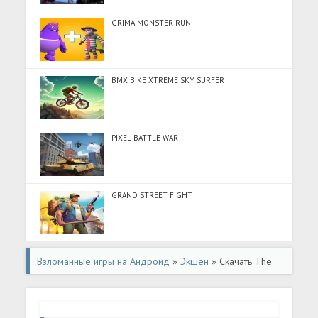
GRIMA MONSTER RUN
BMX BIKE XTREME SKY SURFER
PIXEL BATTLE WAR
GRAND STREET FIGHT
Взломанные игры на Андроид
»
Экшен
» Скачать The
Depths of Backrooms (Много монет) на Андроид