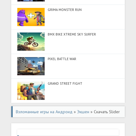
GRIMA MONSTER RUN
BMX BIKE XTREME SKY SURFER
PIXEL BATTLE WAR
GRAND STREET FIGHT
Взломанные игры на Андроид
»
Экшен
» Скачать Slider
Scouts (Много денег) на Андроид