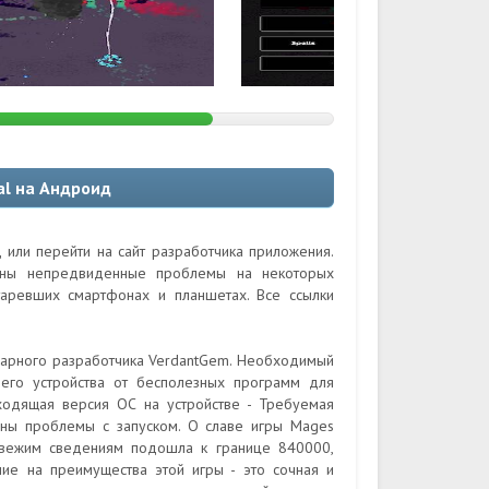
al на Андроид
 или перейти на сайт разработчика приложения.
ожны непредвиденные проблемы на некоторых
таревших смартфонах и планшетах. Все ссылки
ндарного разработчика VerdantGem. Необходимый
оего устройства от бесполезных программ для
ходящая версия ОС на устройстве - Требуемая
ены проблемы с запуском. О славе игры Mages
о свежим сведениям подошла к границе 840000,
ние на преимущества этой игры - это сочная и