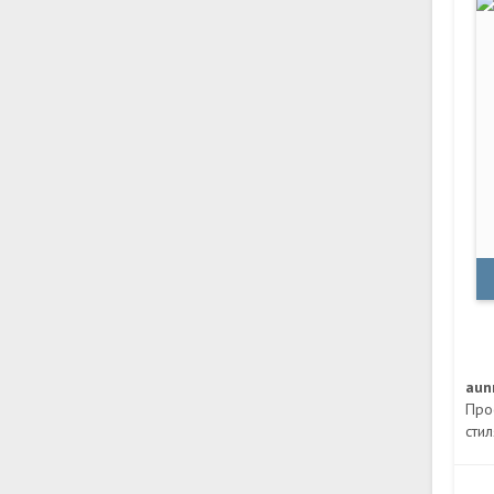
au
Про
сти