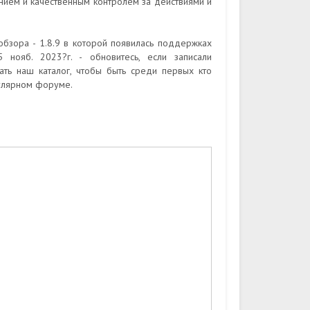
нием и качественным контролем за действиями и
обзора - 1.8.9 в которой появилась поддержках
нояб. 2023?г. - обновитесь, если записали
ть наш каталог, чтобы быть среди первых кто
пулярном форуме.