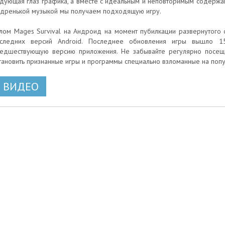
дующая глаз графика, а вместе с идеальным и неповторимым содержа
дренькой музыкой мы получаем подходящую игру.
лом Mages Survival на Андроид на момент пубилкации развернутого 
следних версий Android. Последнее обновления игры вышло 15 
едшествующую версию приложения. Не забывайте регулярно посеща
тановить признанные игры и программы специально взломанные на по
ВИДЕО