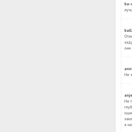
ba-
луч
bal
Отли
зад
они
ann
Не 
anj
Не 
глуб
оши
зак
я н