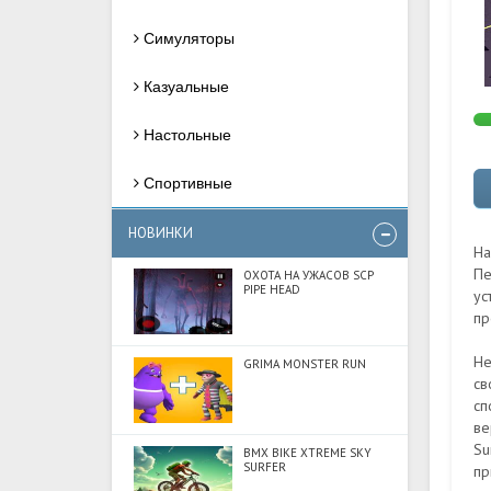
Симуляторы
Казуальные
Настольные
Спортивные
НОВИНКИ
На
Пе
ОХОТА НА УЖАСОВ SCP
PIPE HEAD
ус
пр
Не
GRIMA MONSTER RUN
св
сп
ве
Su
BMX BIKE XTREME SKY
SURFER
пр