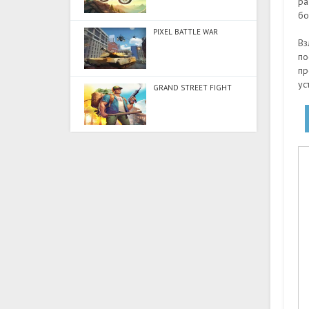
ра
бо
PIXEL BATTLE WAR
Вз
по
пр
ус
GRAND STREET FIGHT