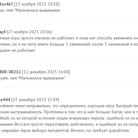
dzu467
[23 ноября 2023 20:30]
ше, чем "Магическое выживание
laj4
[27 ноября 2023 20:56]
чная игра, просто магазин не работает, и пока нет способа увеличить очк
умано, но я не могу иметь больше 5 заклинаний, после 5 заклинаний я м
 даже не работают
888-08211
[11 декабря 2023 16:00]
хуже, чем "Магическое выживание".
ey444
[13 декабря 2023 12:04]
поймите меня неправильно, это определенно хорошая игра: быстрый те
окая настраиваемость. Проблема в том, что в ней больше багов, чем в т
бкой, из-за которой исчезали опции атакующих перков; ошибкой, из-за 
линание Blizzard просто переставало действовать; и ошибкой, из-за кот
е закрывал экран выбора предметов. Весело, но требует доработки.