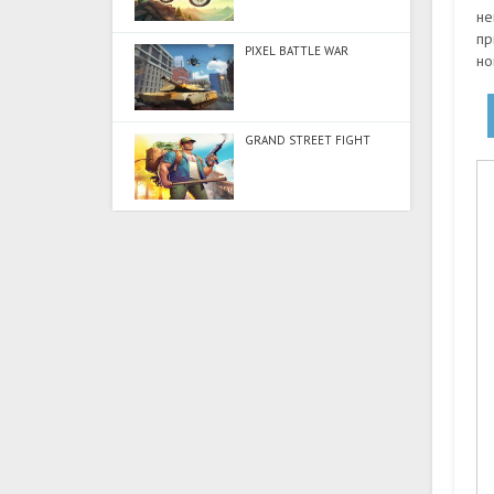
не
пр
PIXEL BATTLE WAR
но
GRAND STREET FIGHT